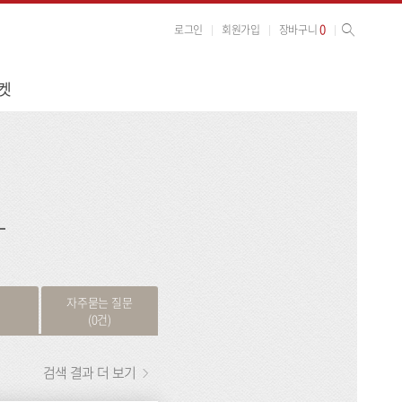
사이트 검색
검색
0
로그인
회원가입
장바구니
켓
검
색
자주묻는 질문
(0건)
검색 결과 더 보기