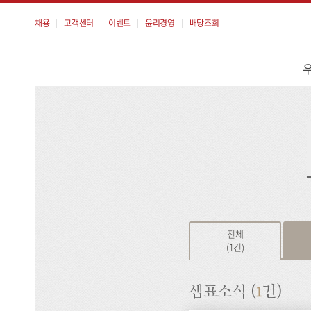
채용
고객센터
이벤트
윤리경영
배당조회
메
뉴
검
색
전체
(1건)
1
샘표소식 (
건)