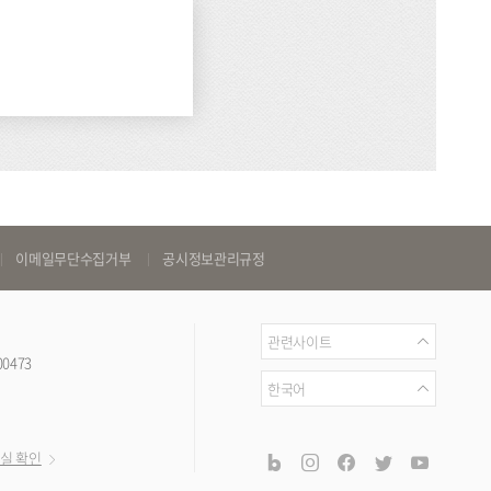
이메일무단수집거부
공시정보관리규정
관
관련사이트
00473
련
언
한국어
사
어
이
공
blog
instagram
facebook
twitter
youtub
실 확인
트
식