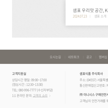
샘표 우리맛 공간, 
2024.07.23
샘표 소개
바
오시는길
네트워크
공고
멤버십
로
가
고객지원실
샘표식품 주식회사
기
상담시간 평일: 09:00~17:00
주소: (04557) 서울
링
(점심시간 : 12:30~13:30)
통신판매업신고번호: 제 
TEL: 080-996-7777 (수신자부담)
크
㈜ 이니시스 구매안전
1:1 온라인 문의:
고객의 소리
고객님의 안전거래를 위