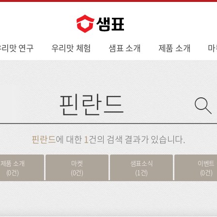
우리맛 연구
우리맛 체험
샘표 소개
제품 소개
마
사
이
트
검
색
핀란드
에 대한
1
건의 검색 결과가 있습니다.
제품 소개
마켓
샘표소식
이벤트
(0건)
(0건)
(1건)
(0건)