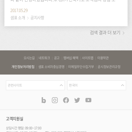
연락처 끝자리를 검색하시면 보다 편리하게 확인하실 수 있습니
2017.05.29
다. 오전 10시 ~ 12시 30분 강의
초보주부
를 위한 샘표 우리요리
샘표 소개
공지사항
학교 당첨자 발표 성함 연락처 끝자리 성함 :고민찬 연락처 끝자
리 :2974 성함 :기혜림
검색 결과 더 보기
바
오시는길
네트워크
공고
멤버십 혜택
사이트맵
이용약관
로
개인정보처리방침
샘표 소비자중심경영
이메일무단수집거부
공시정보관리규정
가
기
관
언
링
관련사이트
한국어
련
어
크
사
blog
instagram
facebook
twitter
youtube
공
식
이
SNS
트
채
널
고객지원실
상담시간 평일: 09:00~17:00