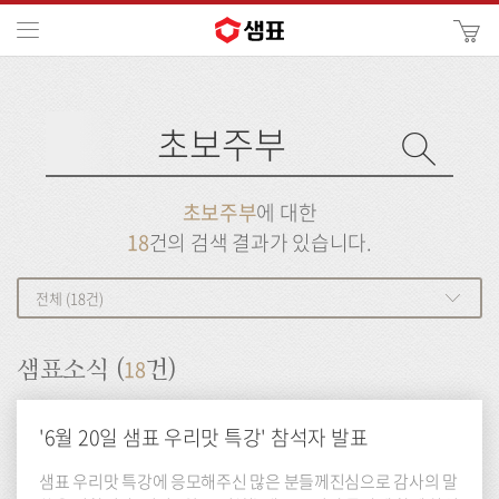
카
메뉴
사
이
검
트
색
검
검
사
색
이
트
색
검
검
초보주부
에 대한
색
색
18
건의 검색 결과가 있습니다.
전체 (18건)
18
샘표소식 (
건)
'6월 20일 샘표 우리맛 특강' 참석자 발표
샘표 우리맛 특강에 응모해주신 많은 분들께진심으로 감사의 말