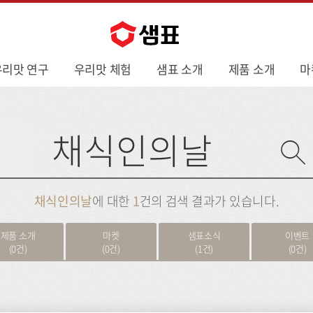
우리맛 연구
우리맛 체험
샘표 소개
제품 소개
마
사
이
트
검
색
채식인의날
에 대한
1
건의 검색 결과가 있습니다.
제품 소개
마켓
샘표소식
이벤트
(0건)
(0건)
(1건)
(0건)