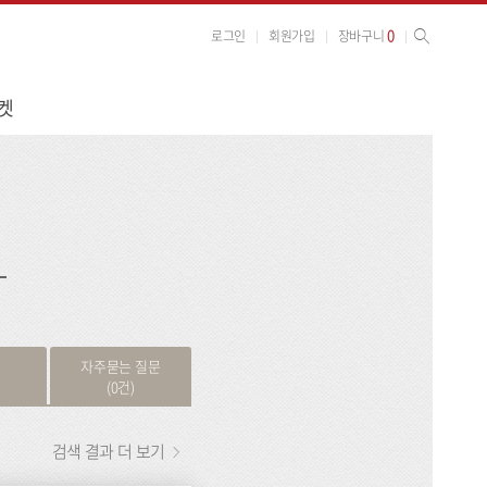
사이트 검색
검색
0
로그인
회원가입
장바구니
켓
검
색
자주묻는 질문
(0건)
검색 결과 더 보기