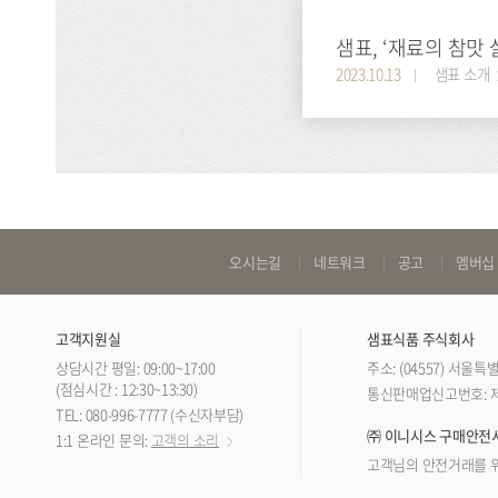
샘표, ‘재료의 참맛
2023.10.13
샘표 소개
바
오시는길
네트워크
공고
멤버십
로
가
고객지원실
샘표식품 주식회사
기
상담시간 평일: 09:00~17:00
주소: (04557) 서울
링
(점심시간 : 12:30~13:30)
통신판매업신고번호: 제 
TEL: 080-996-7777 (수신자부담)
크
㈜ 이니시스 구매안전
1:1 온라인 문의:
고객의 소리
고객님의 안전거래를 위