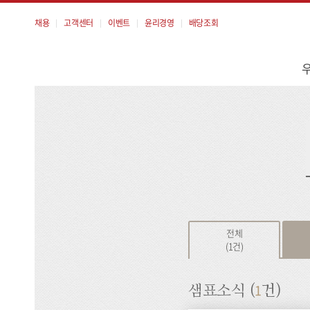
채용
고객센터
이벤트
윤리경영
배당조회
메
뉴
검
색
전체
(1건)
1
샘표소식 (
건)