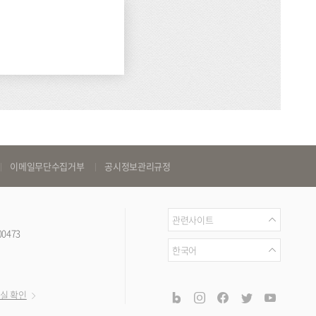
이메일무단수집거부
공시정보관리규정
관
관련사이트
00473
련
언
한국어
사
어
이
공
blog
instagram
facebook
twitter
youtub
실 확인
트
식