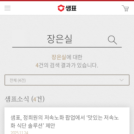
카
메뉴
사
이
검
트
색
검
검
사
색
이
트
색
검
검
장은실
에 대한
색
색
4
건의 검색 결과가 있습니다.
전체 (4건)
4
샘표소식 (
건)
샘표, 정희원의 저속노화 팝업에서 ‘맛있는 저속노
화 식단 솔루션’ 제안
2025.11.24