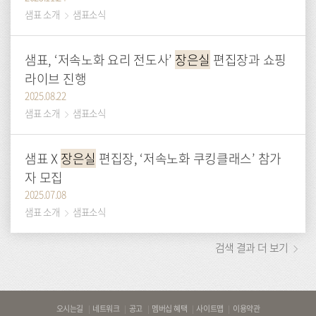
샘표 소개
샘표소식
샘표, ‘저속노화 요리 전도사’
장은실
편집장과 쇼핑
라이브 진행
2025.08.22
샘표 소개
샘표소식
샘표Ⅹ
장은실
편집장, ‘저속노화 쿠킹클래스’ 참가
자 모집
2025.07.08
샘표 소개
샘표소식
검색 결과 더 보기
바
오시는길
네트워크
공고
멤버십 혜택
사이트맵
이용약관