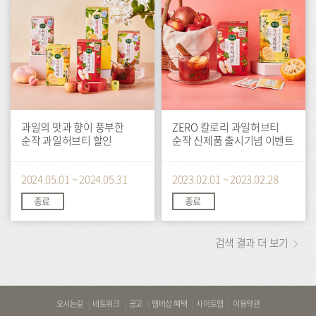
과일의 맛과 향이 풍부한
ZERO 칼로리 과일허브티
순작 과일허브티 할인
순작 신제품 출시기념 이벤트
2024.05.01 ~ 2024.05.31
2023.02.01 ~ 2023.02.28
종료
종료
검색 결과 더 보기
바
오시는길
네트워크
공고
멤버십 혜택
사이트맵
이용약관