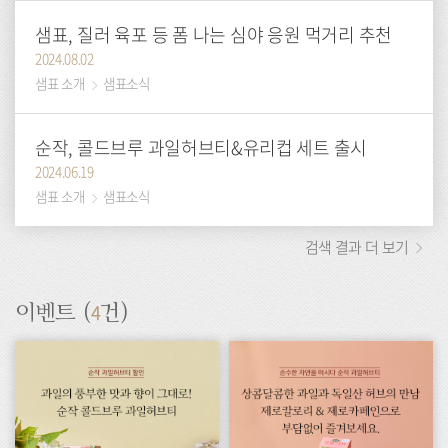
샘표, 질러 육포 등 폼 나는 심야 응원 먹거리 추천
2024.08.02
샘표 소개
샘표소식
순작, 콜드브루 과일허브티&유리컵 세트 출시
2024.06.19
샘표 소개
샘표소식
검색 결과 더 보기
4
이벤트 (
건)
이
이
벤
벤
트
트