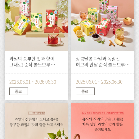
과일의 풍부한 맛과 향이
상콤달콤 과일과 독일산
그대로! 순작 콜드브루
허브의 만남 순작 콜드브루
과일허브티
과일허브티
2026.06.01 ~ 2026.06.30
2025.06.01 ~ 2025.06.30
종료
종료
이
이
벤
벤
트
트