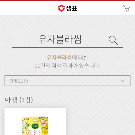
카
메뉴
사
이
검
트
색
검
검
사
색
이
트
색
검
검
유자블라썸
에 대한
색
색
11
건의 검색 결과가 있습니다.
전체 (11건)
1
마켓 (
건)