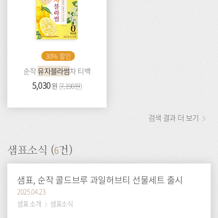
30% 할인
순작
유자블라썸
차 티백
가
5,030
이
원
(
7,190원
)
격:
전
가
격:
검색 결과 더 보기
6
샘표소식 (
건)
샘표, 순작 콜드브루 과일허브티 선물세트 출시
2025.04.23
샘표 소개
샘표소식