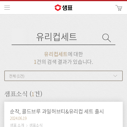
카
메뉴
사
이
검
트
색
검
검
사
색
이
트
색
검
검
유리컵세트
에 대한
색
색
1
건의 검색 결과가 있습니다.
전체 (1건)
1
샘표소식 (
건)
순작, 콜드브루 과일허브티&유리컵 세트 출시
2024.06.19
샘표 소개
샘표소식