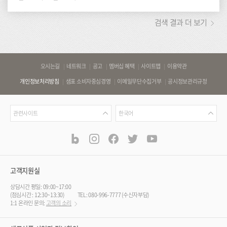
검색 결과 더 보기
바
오시는길
네트워크
공고
멤버십 혜택
사이트맵
이용약관
로
개인정보처리방침
샘표 소비자중심경영
이메일무단수집거부
공시정보관리규정
가
기
관
언
링
관련사이트
한국어
련
어
크
사
blog
instagram
facebook
twitter
youtube
공
식
이
SNS
트
채
널
고객지원실
상담시간 평일: 09:00~17:00
(점심시간 : 12:30~13:30)
TEL: 080-996-7777 (수신자부담)
1:1 온라인 문의:
고객의 소리