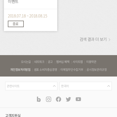
이벤트
2018.07.18 ~ 2018.08.15
종료
검색 결과 더 보기
바
오시는길
네트워크
공고
멤버십 혜택
사이트맵
이용약관
로
개인정보처리방침
샘표 소비자중심경영
이메일무단수집거부
공시정보관리규정
가
기
관
언
링
관련사이트
한국어
련
어
크
사
blog
instagram
facebook
twitter
youtube
공
식
이
SNS
트
채
널
고객지원실