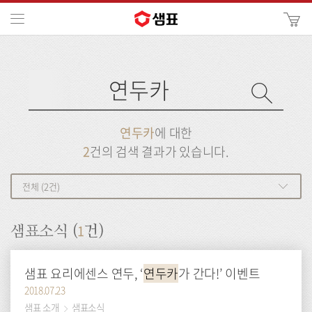
카
메뉴
사
이
검
트
색
검
검
사
색
이
트
색
검
검
연두카
에 대한
색
색
2
건의 검색 결과가 있습니다.
전체 (2건)
1
샘표소식 (
건)
샘표 요리에센스 연두, ‘
연두카
가 간다!’ 이벤트
2018.07.23
샘표 소개
샘표소식