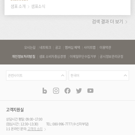
샘표 소개
샘표소식
검색 결과 더 보기
바
오시는길
네트워크
공고
멤버십 혜택
사이트맵
이용약관
로
개인정보처리방침
샘표 소비자중심경영
이메일무단수집거부
공시정보관리규정
가
기
관
언
링
관련사이트
한국어
련
어
크
사
blog
instagram
facebook
twitter
youtube
공
식
이
SNS
트
채
널
고객지원실
상담시간 평일: 09:00~17:00
(점심시간 : 12:30~13:30)
TEL: 080-996-7777 (수신자부담)
1:1 온라인 문의:
고객의 소리