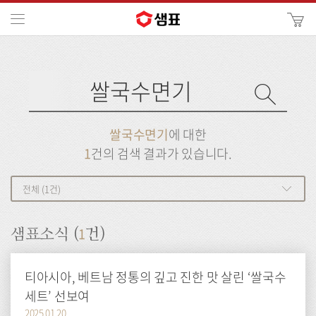
카
메뉴
사
이
검
트
색
검
검
사
색
이
트
색
검
검
쌀국수면기
에 대한
색
색
1
건의 검색 결과가 있습니다.
전체 (1건)
1
샘표소식 (
건)
티아시아, 베트남 정통의 깊고 진한 맛 살린 ‘쌀국수
세트’ 선보여
2025.01.20