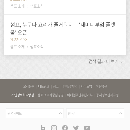
샘표 소개
샘표소식
샘표, 누구나 요리가 즐거워지는 ‘새미네부엌 플랫
폼’ 오픈
2022.04.28
샘표 소개
샘표소식
검색 결과 더 보기
바
오시는길
네트워크
공고
멤버십 혜택
사이트맵
이용약관
로
개인정보처리방침
샘표 소비자중심경영
이메일무단수집거부
공시정보관리규정
가
기
관
언
링
관련사이트
한국어
련
어
크
사
blog
instagram
facebook
twitter
youtube
공