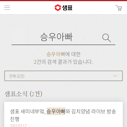
카
메뉴
사
이
검
트
색
검
검
사
색
이
트
색
검
검
승우아빠
에 대한
색
색
2
건의 검색 결과가 있습니다.
전체 (2건)
2
샘표소식 (
건)
샘표 새미네부엌,
승우아빠
와 김치양념 라이브 방송
진행
2022.07.17