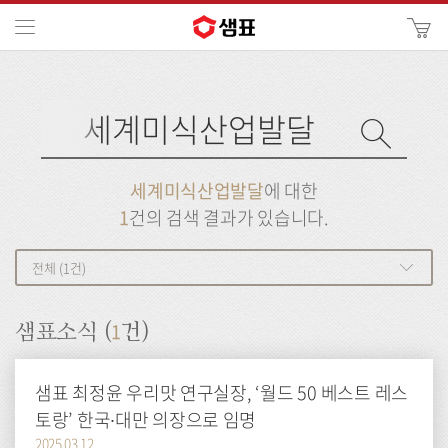
카
메뉴
사
이
검
트
색
검
검
사
색
이
트
색
검
검
세계미식산업발달
에 대한
색
색
1
건의 검색 결과가 있습니다.
전체 (1건)
1
샘표소식 (
건)
샘표 최정윤 우리맛 연구실장, ‘월드 50 베스트 레스
토랑’ 한국∙대만 의장으로 임명
2025.03.12