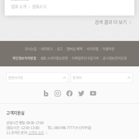
샘표 소개
샘표소식
검색 결과 더 보기
바
오시는길
네트워크
공고
멤버십 혜택
사이트맵
이용약관
로
개인정보처리방침
샘표 소비자중심경영
이메일무단수집거부
공시정보관리규정
가
기
관
언
링
관련사이트
한국어
련
어
크
사
blog
instagram
facebook
twitter
youtube
공
식
이
SNS
트
채
널
고객지원실
상담시간 평일: 09:00~17:00
(점심시간 : 12:30~13:30)
TEL: 080-996-7777 (수신자부담)
1:1 온라인 문의:
고객의 소리