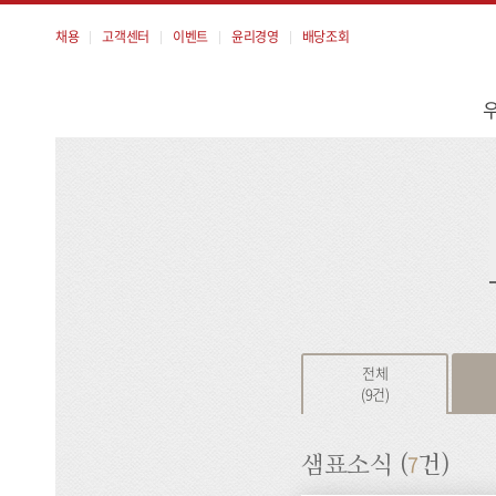
채용
고객센터
이벤트
윤리경영
배당조회
메
뉴
검
색
전체
(9건)
7
샘표소식 (
건)