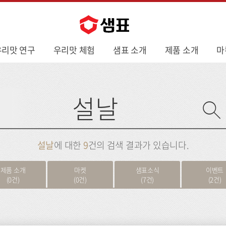
우리맛 연구
우리맛 체험
샘표 소개
제품 소개
마
사
이
트
검
색
설날
에 대한
9
건의 검색 결과가 있습니다.
제품 소개
마켓
샘표소식
이벤트
(0건)
(0건)
(7건)
(2건)