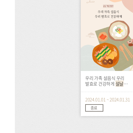
이
벤
트
우리 가족 설음식 우리
발효로 건강하게
설날
특별 할인
2024.01.01 ~ 2024.01.31
종료