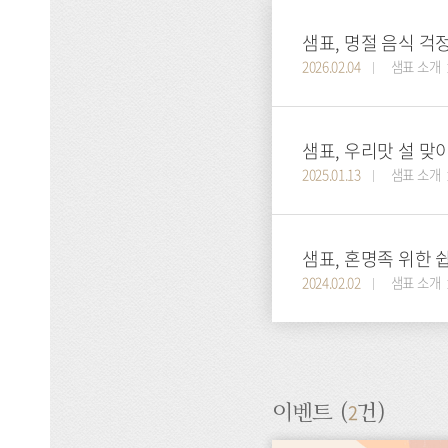
샘표, 명절 음식 걱
2026.02.04
샘표 소개
샘표, 우리맛 설 맞
2025.01.13
샘표 소개
샘표, 혼명족 위한 
2024.02.02
샘표 소개
2
이벤트 (
건)