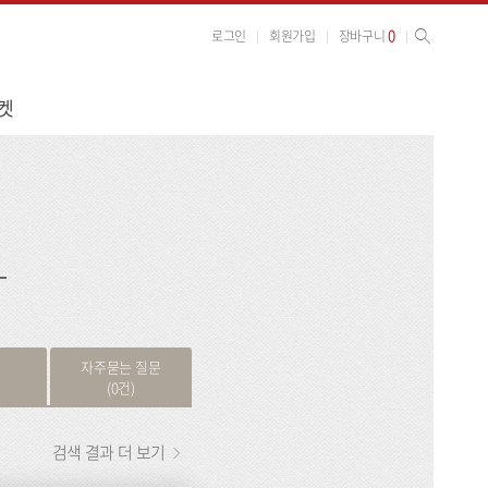
사이트 검색
검색
0
로그인
회원가입
장바구니
켓
검
색
자주묻는 질문
(0건)
검색 결과 더 보기