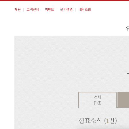
채용
고객센터
이벤트
윤리경영
배당조회
메
뉴
검
색
전체
(1건)
1
샘표소식 (
건)