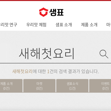
우리맛 연구
우리맛 체험
샘표 소개
제품 소개
마
사
이
트
검
색
새해첫요리
에 대한
1
건의 검색 결과가 있습니다.
제품 소개
마켓
샘표소식
이벤트
(0건)
(0건)
(1건)
(0건)