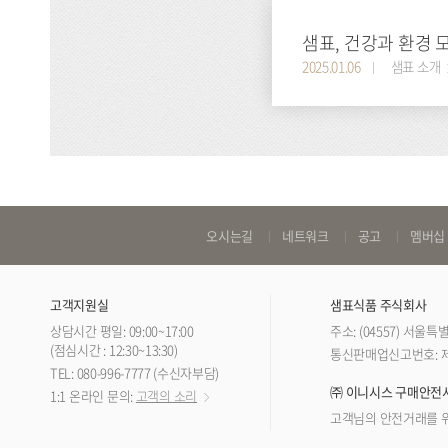
샘표, 건강과 환경 
2025.01.06
샘표 소개
바
오시는길
네트워크
공고
멤버십
로
가
고객지원실
샘표식품 주식회사
기
상담시간 평일: 09:00~17:00
주소: (04557) 서울
링
(점심시간 : 12:30~13:30)
통신판매업신고번호: 제 
TEL: 080-996-7777 (수신자부담)
크
㈜ 이니시스 구매안전
1:1 온라인 문의:
고객의 소리
고객님의 안전거래를 위