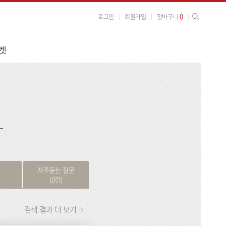
사이트 검색
검색
0
로그인
회원가입
장바구니
켓
검
색
자주묻는 질문
(0건)
검색 결과 더 보기