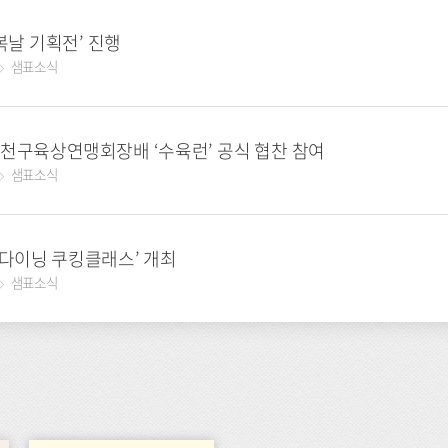
복날 기획전’ 진행
샘표소식
금천구육상연맹회장배 ‘수육런’ 공식 협찬 참여
샘표소식
셜다이닝 쿠킹클래스’ 개최
샘표소식