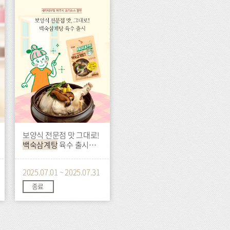
이
벤
트
보양식 전문점 맛 그대로!
백숙삼계탕
육수 출시
기념 할인
2025.07.01 ~ 2025.07.31
종료