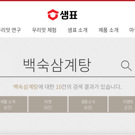
우리맛 연구
우리맛 체험
샘표 소개
제품 소개
마
사
이
트
검
색
백숙삼계탕
에 대한
10
건의 검색 결과가 있습니다.
제품 소개
마켓
샘표소식
이벤트
(0건)
(0건)
(6건)
(2건)