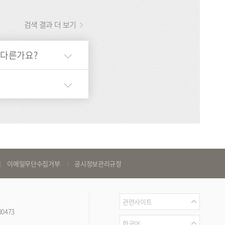
검색 결과 더 보기
 다른가요?
이메일무단수집거부
공시정보관리규정
관
관련사이트
00473
련
언
한국어