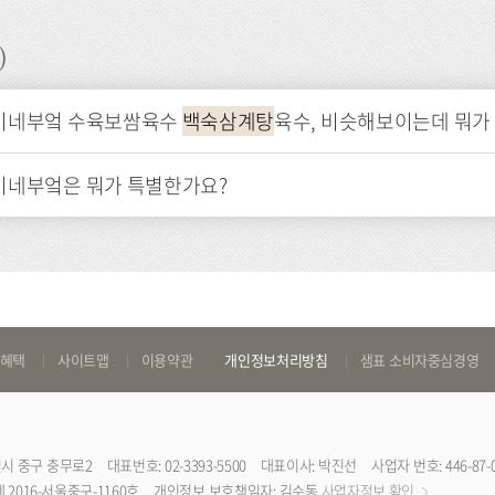
)
미네부엌 수육보쌈육수
백숙삼계탕
육수, 비슷해보이는데 뭐가
미네부엌은 뭐가 특별한가요?
 혜택
사이트맵
이용약관
개인정보처리방침
샘표 소비자중심경영
특별시 중구 충무로2
대표번호: 02-3393-5500
대표이사: 박진선
사업자 번호: 446-87-
2016-서울중구-1160호
개인정보 보호책임자: 김수동
사업자정보 확인