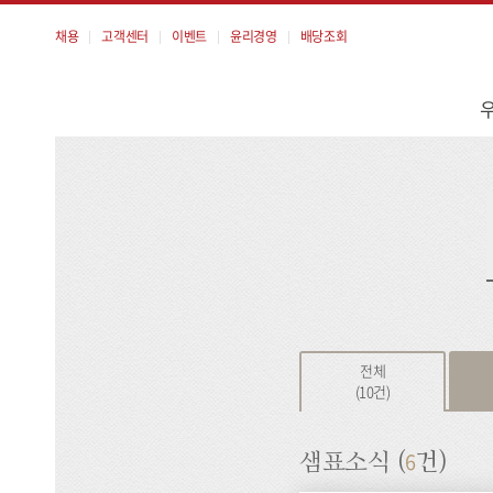
채용
고객센터
이벤트
윤리경영
배당조회
메
뉴
검
색
전체
(10건)
6
샘표소식 (
건)