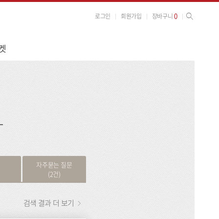
사이트 검색
검색
0
로그인
회원가입
장바구니
켓
검
색
자주묻는 질문
(2건)
검색 결과 더 보기