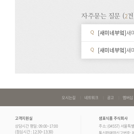
2
자주묻는 질문 (
건
[새미네부엌]
새
Q
[새미네부엌]
새
Q
바
오시는길
네트워크
공고
멤버십
로
가
고객지원실
샘표식품 주식회사
기
상담시간 평일: 09:00~17:00
주소: (04557) 서울
링
(점심시간 : 12:30~13:30)
통신판매업신고번호: 제 