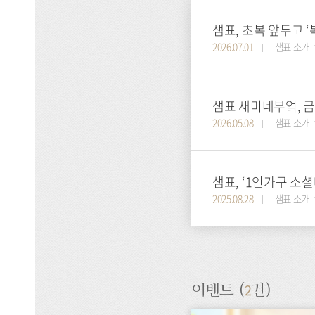
샘표, 초복 앞두고 ‘
2026.07.01
샘표 소개
샘표 새미네부엌, 
2026.05.08
샘표 소개
샘표, ‘1인가구 소
2025.08.28
샘표 소개
2
이벤트 (
건)