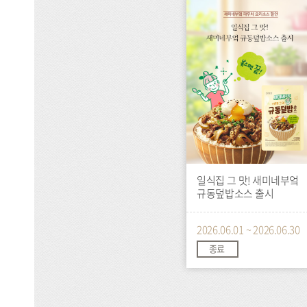
이
벤
트
일식집 그 맛! 새미네부엌
규동덮밥소스 출시
2026.06.01 ~ 2026.06.30
종료