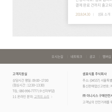
결제 완료 건까지 출고되
전화 및 홈페이지 상담이 제한되
2018.04.30
샘표 소개
바
오시는길
네트워크
공고
멤버십
로
가
고객지원실
샘표식품 주식회사
기
상담시간 평일: 09:00~17:00
주소: (04557) 서울
링
(점심시간 : 12:30~13:30)
통신판매업신고번호: 제 
TEL: 080-996-7777 (수신자부담)
크
㈜ 이니시스 구매안전
1:1 온라인 문의:
고객의 소리
고객님의 안전거래를 위