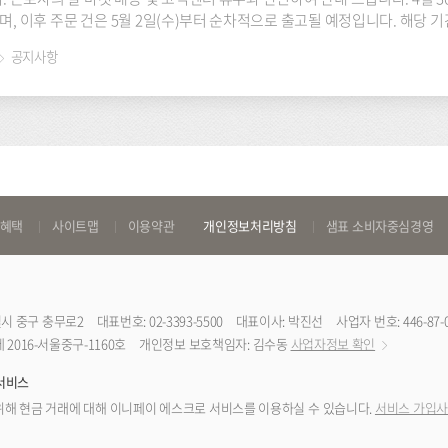
며, 이후 주문 건은 5월 2일(수)부터 순차적으로 출고될 예정입니다. 해당
오니 이용에 참고하시기 바랍니다. 이용에 불편을 드려 죄송합니다. 배송 마감 4월 30일(월)
공지사항
오전 11시 배송 휴무 5월 1일(화) 고객센터 휴무 5월 1일(화)
 혜택
사이트맵
이용약관
개인정보처리방침
샘표 소비자중심경영
특별시 중구 충무로2
대표번호: 02-3393-5500
대표이사: 박진선
사업자 번호: 446-87-
2016-서울중구-1160호
개인정보 보호책임자: 김수동
사업자정보 확인
서비스
해 현금 거래에 대해 이니페이 에스크로 서비스를 이용하실 수 있습니다.
서비스 가입사