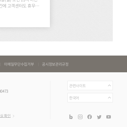
 기간에 고객센터도 휴무로
이메일무단수집거부
공시정보관리규정
관
관련사이트
00473
련
언
한국어
사
어
이
공
blog
instagram
facebook
twitter
youtub
실 확인
트
식
SNS