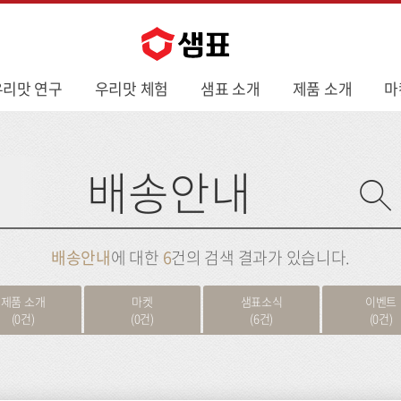
우리맛 연구
우리맛 체험
샘표 소개
제품 소개
마
사
이
트
검
색
배송안내
에 대한
6
건의 검색 결과가 있습니다.
제품 소개
마켓
샘표소식
이벤트
(0건)
(0건)
(6건)
(0건)