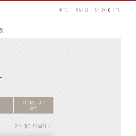
사이트 검색
검색
0
로그인
회원가입
장바구니
켓
검
색
자주묻는 질문
(0건)
검색 결과 더 보기