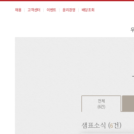
채용
고객센터
이벤트
윤리경영
배당조회
메
뉴
검
색
전체
(6건)
6
샘표소식 (
건)