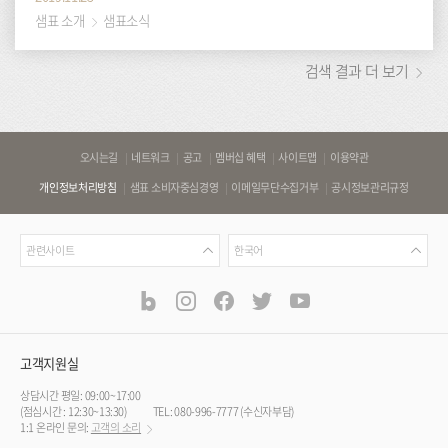
샘표 소개
샘표소식
검색 결과 더 보기
바
오시는길
네트워크
공고
멤버십 혜택
사이트맵
이용약관
로
개인정보처리방침
샘표 소비자중심경영
이메일무단수집거부
공시정보관리규정
가
기
관
언
링
관련사이트
한국어
련
어
크
사
blog
instagram
facebook
twitter
youtube
공
식
이
SNS
트
채
널
고객지원실
상담시간 평일: 09:00~17:00
(점심시간 : 12:30~13:30)
TEL: 080-996-7777 (수신자부담)
1:1 온라인 문의:
고객의 소리