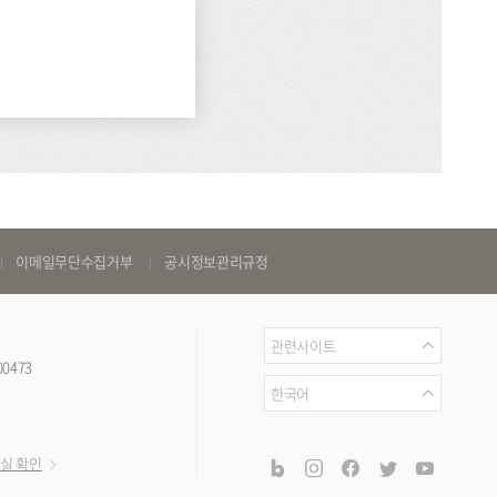
이메일무단수집거부
공시정보관리규정
관
관련사이트
00473
련
언
한국어
사
어
이
공
blog
instagram
facebook
twitter
youtub
실 확인
트
식