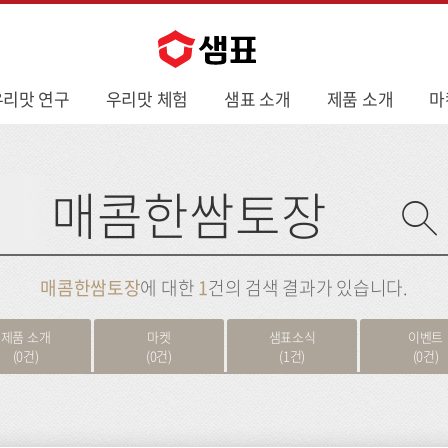
우리맛 연구
우리맛 체험
샘표 소개
제품 소개
마
사
이
트
검
색
매콤한쌈토장
에 대한
1
건의 검색 결과가 있습니다.
제품 소개
마켓
샘표소식
이벤트
(0건)
(0건)
(1건)
(0건)