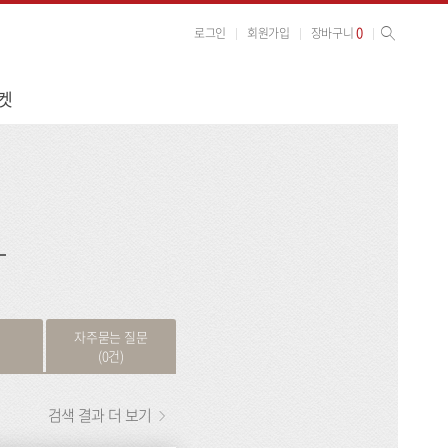
사이트 검색
검색
0
로그인
회원가입
장바구니
켓
검
색
자주묻는 질문
(0건)
검색 결과 더 보기