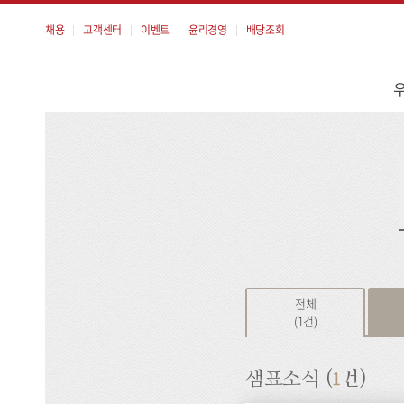
채용
고객센터
이벤트
윤리경영
배당조회
메
뉴
검
색
전체
(1건)
1
샘표소식 (
건)