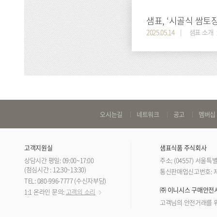
샘표, ‘시골식 쌈토장
2025.05.14
샘표 소개
바
오시는길
네트워크
공고
멤버십
로
가
고객지원실
샘표식품 주식회사
기
상담시간 평일: 09:00~17:00
주소: (04557) 서울
링
(점심시간 : 12:30~13:30)
통신판매업신고번호: 제 
TEL: 080-996-7777 (수신자부담)
크
㈜ 이니시스 구매안전
1:1 온라인 문의:
고객의 소리
고객님의 안전거래를 위