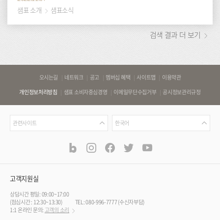
샘표 소개
샘표소식
검색 결과 더 보기
바
오시는길
네트워크
공고
멤버십 혜택
사이트맵
이용약관
로
개인정보처리방침
샘표 소비자중심경영
이메일무단수집거부
공시정보관리규정
가
기
관
언
링
관련사이트
한국어
련
어
크
사
blog
instagram
facebook
twitter
youtube
공
식
이
SNS
트
채
널
고객지원실
상담시간 평일: 09:00~17:00
(점심시간 : 12:30~13:30)
TEL: 080-996-7777 (수신자부담)
1:1 온라인 문의:
고객의 소리