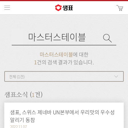
카
메뉴
사
이
검
트
색
검
검
사
색
이
트
색
검
검
마스터스테이블
에 대한
색
색
1
건의 검색 결과가 있습니다.
전체 (1건)
1
샘표소식 (
건)
샘표, 스위스 제네바 UN본부에서 우리맛의 우수성
알리기 동참
2022.11.07