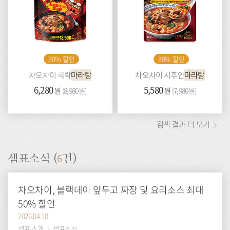
30% 할인
30% 할인
차오차이 극락
마라탕
차오차이 시추안
마라탕
가
6,280
이
가
5,580
이
원
(
8,980원
)
원
(
7,980원
)
격:
전
격:
전
가
가
격:
격:
검색 결과 더 보기
6
샘표소식 (
건)
차오차이, 블랙데이 앞두고 짜장 및 요리소스 최대
50% 할인
2026.04.10
샘표 소개
샘표소식