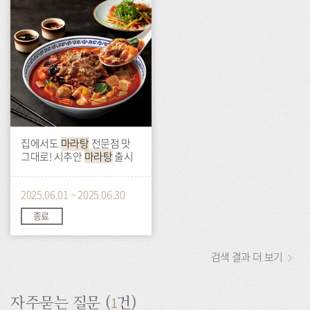
집에서도
마라탕
전문점 맛
그대로! 시추안
마라탕
출시
2025.06.01 ~ 2025.06.30
종료
검색 결과 더 보기
1
자주묻는 질문 (
건)