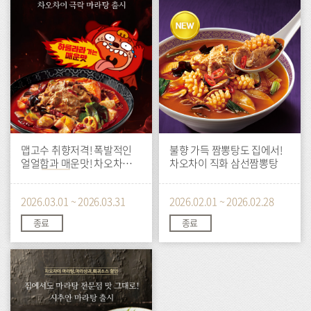
맵고수 취향저격! 폭발적인
불향 가득 짬뽕탕도 집에서!
얼얼함과 매운맛! 차오차이
차오차이 직화 삼선짬뽕탕
극락
마라탕
출시
2026.03.01 ~ 2026.03.31
2026.02.01 ~ 2026.02.28
종료
종료
이
벤
트