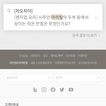
[차오차이]
Q
[렌지업 요리] 시추안
마라탕
의 두부 등에서
보이는 작은 반점은 무엇인가요?
검색 결과 더 보기
바
오시는길
네트워크
공고
멤버십 혜택
사이트맵
이용약관
로
개인정보처리방침
샘표 소비자중심경영
이메일무단수집거부
공시정보관리규정
가
기
관
언
링
관련사이트
한국어
련
어
크
사
blog
instagram
facebook
twitter
youtube
공
식
이
SNS
트
채
널
고객지원실