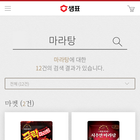
카
메뉴
사
이
검
트
색
검
검
사
색
이
트
색
검
검
마라탕
에 대한
색
색
12
건의 검색 결과가 있습니다.
전체 (12건)
2
마켓 (
건)