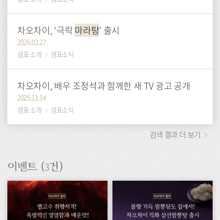
차오차이, ‘극락
마라탕
’ 출시
2026.02.27
샘표 소개
샘표소식
차오차이, 배우 조정석과 함께한 새 TV 광고 공개
2025.11.14
샘표 소개
샘표소식
검색 결과 더 보기
3
이벤트 (
건)
이
이
벤
벤
트
트