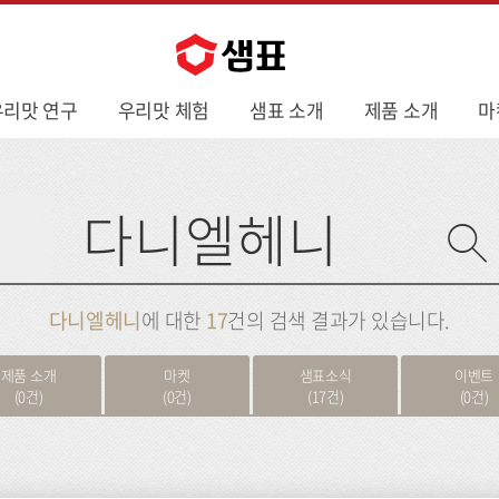
우리맛 연구
우리맛 체험
샘표 소개
제품 소개
마
사
이
트
검
색
다니엘헤니
에 대한
17
건의 검색 결과가 있습니다.
제품 소개
마켓
샘표소식
이벤트
(0건)
(0건)
(17건)
(0건)