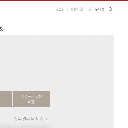
사이트 검색
검색
0
로그인
회원가입
장바구니
켓
검
색
자주묻는 질문
(0건)
검색 결과 더 보기