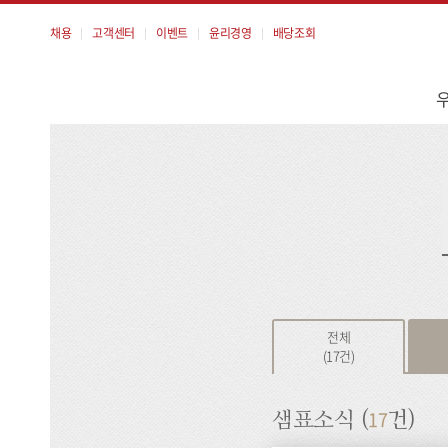
채용
고객센터
이벤트
윤리경영
배당조회
메
뉴
검
색
전체
(17건)
17
샘표소식 (
건)