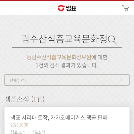
카
메뉴
사
이
검
트
색
검
검
사
색
이
트
색
검
검
농림수산식춤교육문화정보원
에 대한
색
색
1
건의 검색 결과가 있습니다.
전체 (1건)
1
샘표소식 (
건)
샘표 서리태 토장, 카카오메이커스 앵콜 판매
2023.10.30
샘표 소개
샘표소식