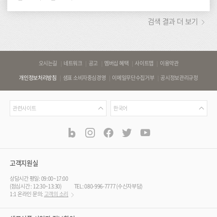
검색 결과 더 보기
바
오시는길
네트워크
공고
멤버십 혜택
사이트맵
이용약관
로
개인정보처리방침
샘표 소비자중심경영
이메일무단수집거부
공시정보관리규정
가
기
관
언
링
관련사이트
한국어
련
어
크
사
blog
instagram
facebook
twitter
youtube
공
식
이
SNS
트
채
널
고객지원실
상담시간 평일: 09:00~17:00
(점심시간 : 12:30~13:30)
TEL: 080-996-7777 (수신자부담)
1:1 온라인 문의:
고객의 소리