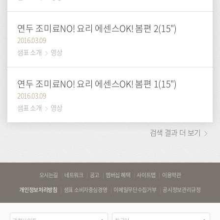
연두 조미료NO! 요리 에센스OK! 봄편 2(15")
2016.03.09
샘표 소개
영상
연두 조미료NO! 요리 에센스OK! 봄편 1(15")
2016.03.09
샘표 소개
영상
검색 결과 더 보기
바
오시는길
네트워크
공고
멤버십 혜택
사이트맵
이용약관
로
개인정보처리방침
샘표 소비자중심경영
이메일무단수집거부
공시정보관리규정
가
기
관
언