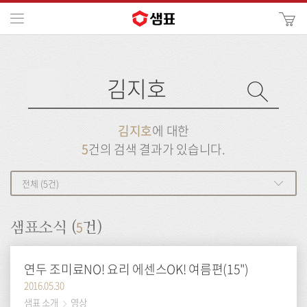
카
메뉴
사
이
검
트
색
검
검
사
색
이
트
색
검
검
김지호
에 대한
색
색
5
건의 검색 결과가 있습니다.
전체 (5건)
5
샘표소식 (
건)
연두 조미료NO! 요리 에센스OK! 여름편(15")
2016.05.30
샘표 소개
영상