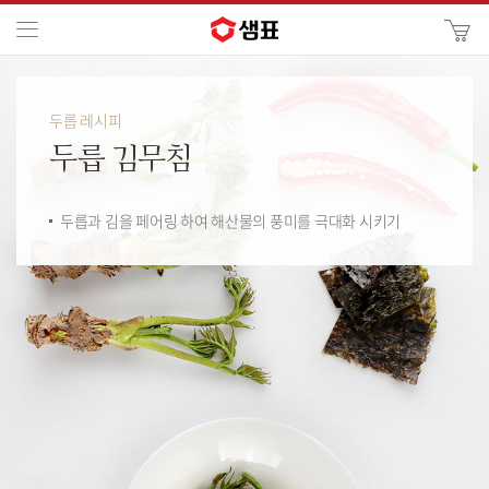
카
메뉴
사
이
검
트
색
검
두릅 레시피
색
두릅 김무침
두릅과 김을 페어링 하여 해산물의 풍미를 극대화 시키기