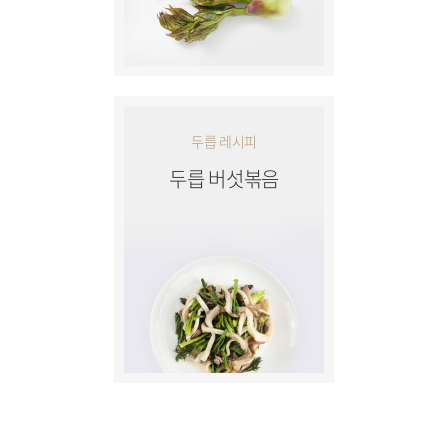
두릅 레시피
두릅 버섯볶음