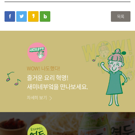
facebook
twitter
kakaostory
blog
목록
WOW! 나도했다!
즐거운 요리 혁명!
새미네부엌을 만나보세요.
자세히 보기