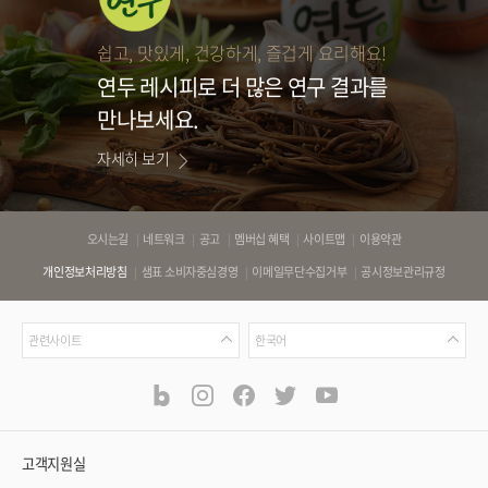
쉽고, 맛있게, 건강하게, 즐겁게 요리해요!
연두 레시피로
더 많은 연구 결과를
만나보세요.
자세히 보기
바
오시는길
네트워크
공고
멤버십 혜택
사이트맵
이용약관
로
개인정보처리방침
샘표 소비자중심경영
이메일무단수집거부
공시정보관리규정
가
기
관
언
링
관련사이트
한국어
련
어
크
사
blog
instagram
facebook
twitter
youtube
공
식
이
SNS
트
채
널
고객지원실