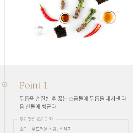
조
리
법
Point 1
두릅을 손질한 후 끓는 소금물에 두릅을 데쳐낸 다
음 찬물에 헹군다.
우리맛의 조리과학
효과
부드러운 식감, 색 유지