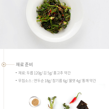
재
료
재료 준비
준
재료: 두릅 120g/ 김 5g/ 홍고추 약간
비
무침소스 : 연두순 18g/ 참기름 6g/ 물엿 4g/ 통깨 약간