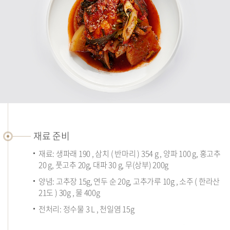
재
료
재료 준비
준
재료: 생파래 190 , 삼치 ( 반마리 ) 354 g , 양파 100 g, 홍고추
비
20 g, 풋고추 20g, 대파 30 g, 무(상부) 200g
양념: 고추장 15g, 연두 순 20g, 고추가루 10g , 소주 ( 한라산
21도 ) 30g , 물 400g
전처리: 정수물 3 L , 천일염 15g