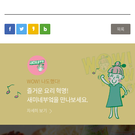
facebook
twitter
kakaostory
blog
목록
WOW! 나도했다!
즐거운 요리 혁명!
새미네부엌을 만나보세요.
자세히 보기