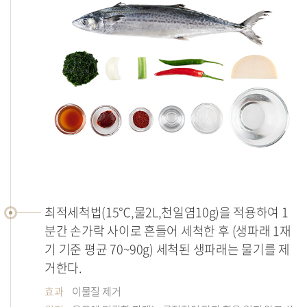
조
리
최적세척법(15℃,물2L,천일염10g)을 적용하여 1
법
분간 손가락 사이로 흔들어 세척한 후 (생파래 1재
기 기준 평균 70~90g) 세척된 생파래는 물기를 제
거한다.
효과
이물질 제거