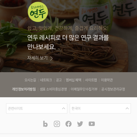
쉽고, 맛있게, 건강하게, 즐겁게 요리해요!
연두 레시피로
더 많은 연구 결과를
만나보세요.
자세히 보기
바
오시는길
네트워크
공고
멤버십 혜택
사이트맵
이용약관
로
개인정보처리방침
샘표 소비자중심경영
이메일무단수집거부
공시정보관리규정
가
기
관
언
링
관련사이트
한국어
련
어
크
사
blog
instagram
facebook
twitter
youtube
공
식
이
SNS
트
채