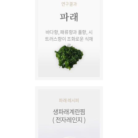
연구결과
파래
바다향, 패류향과 풀향, 시
트러스향이 조화로운 식재
료
파래 레시피
생파래계란찜
( 전자레인지 )