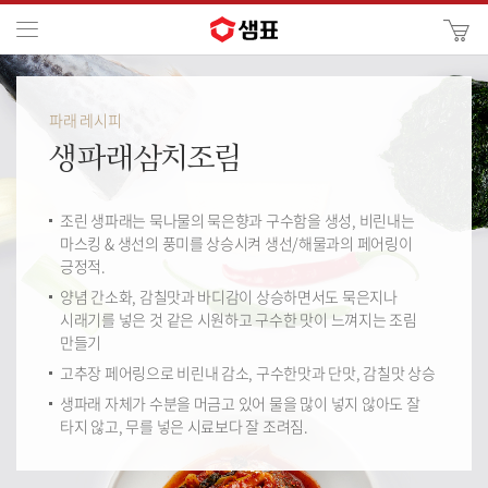
카
메뉴
사
이
검
트
색
검
파래 레시피
색
생파래삼치조림
조린 생파래는 묵나물의 묵은향과 구수함을 생성, 비린내는
마스킹 & 생선의 풍미를 상승시켜 생선/해물과의 페어링이
긍정적.
양념 간소화, 감칠맛과 바디감이 상승하면서도 묵은지나
시래기를 넣은 것 같은 시원하고 구수한 맛이 느껴지는 조림
만들기
고추장 페어링으로 비린내 감소, 구수한맛과 단맛, 감칠맛 상승
생파래 자체가 수분을 머금고 있어 물을 많이 넣지 않아도 잘
타지 않고, 무를 넣은 시료보다 잘 조려짐.