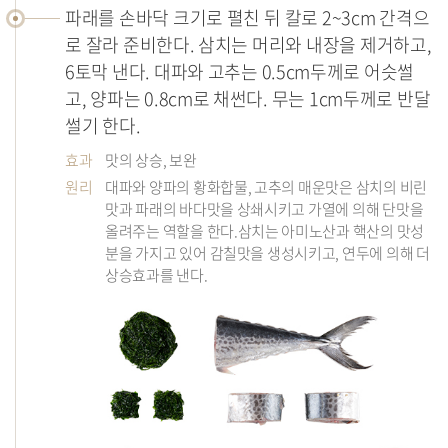
파래를 손바닥 크기로 펼친 뒤 칼로 2~3cm 간격으
로 잘라 준비한다. 삼치는 머리와 내장을 제거하고,
6토막 낸다. 대파와 고추는 0.5cm두께로 어슷썰
고, 양파는 0.8cm로 채썬다. 무는 1cm두께로 반달
썰기 한다.
효과
맛의 상승, 보완
원리
대파와 양파의 황화합물, 고추의 매운맛은 삼치의 비린
맛과 파래의 바다맛을 상쇄시키고 가열에 의해 단맛을
올려주는 역할을 한다.삼치는 아미노산과 핵산의 맛성
분을 가지고 있어 감칠맛을 생성시키고, 연두에 의해 더
상승효과를 낸다.