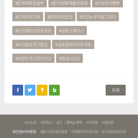
문화체육관광부
한국문화예술위원회
구성원의행복
지역사회기여
문화의다양성
맛있는추억을그리다
아트팩토리프로젝트
샘표스페이스
우리발효연구중심
샘표갤러리프로젝트
대한민국디자인대상
메세나대상
facebook
twitter
kakaostory
blog
목록
바
오시는길
네트워크
공고
멤버십 혜택
사이트맵
이용약관
로
개인정보처리방침
샘표 소비자중심경영
이메일무단수집거부
공시정보관리규정
가