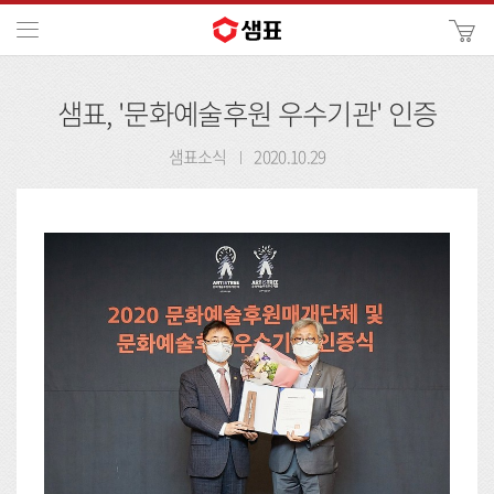
카
메뉴
사
이
검
트
샘표, '문화예술후원 우수기관' 인증
색
검
색
샘표소식
2020.10.29