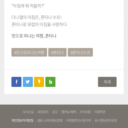
"아침에 뭐 먹을까?"
다니엘의 아침은, 폰타나 수프!
폰타나로 유럽의 아침을 사랑하다
맛으로 떠나는 여행, 폰타나
맛으로떠나는여행
폰타나
폰타나수프
facebook
twitter
kakaostory
blog
목록
바
오시는길
네트워크
공고
멤버십 혜택
사이트맵
이용약관
로
개인정보처리방침
샘표 소비자중심경영
이메일무단수집거부
공시정보관리규정
가