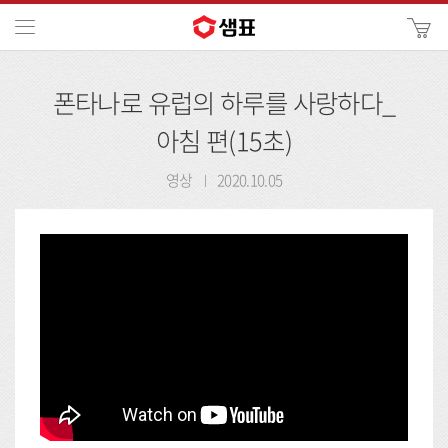
카
메뉴
사
이
검
트
폰타나로 유럽의 하루를 사랑하다_
색
검
색
아침 편(15초)
영상
2020.10.05