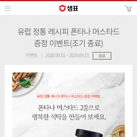
카
메뉴
사
이
검
트
유럽 정통 레시피 폰타나 머스타드
색
검
색
증정 이벤트(조기 종료)
이벤트
2020.09.01 ~ 2020.09.13
종료