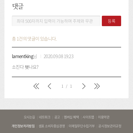
댓글
댓
등록
글
등
록
총 1건의 댓글이 있습니다.
lamentking
님
2020.09.08 19:23
소진다 됏나요?
처
이
다
마
1
/
1
음
전
음
지
막
바
오시는길
네트워크
공고
멤버십 혜택
사이트맵
이용약관
로
개인정보처리방침
샘표 소비자중심경영
이메일무단수집거부
공시정보관리규정
가