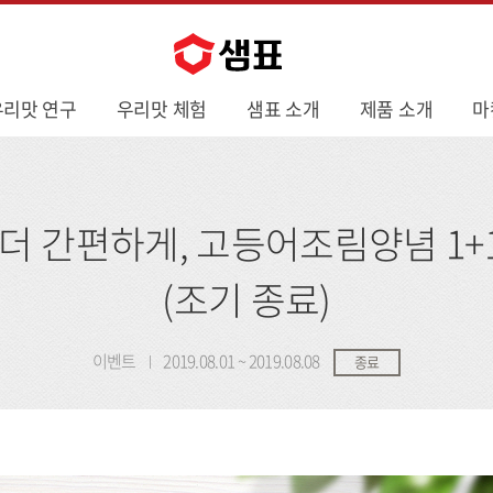
우리맛 연구
우리맛 체험
샘표 소개
제품 소개
마
 더 간편하게, 고등어조림양념 1+
(조기 종료)
이벤트
2019.08.01 ~ 2019.08.08
종료