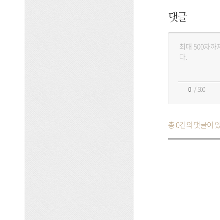
댓글
댓
글
등
록
/ 500
총 0건의 댓글이 