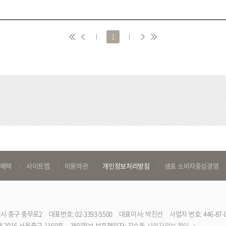
처
이
1
다
마
음
전
음
지
막
 혜택
사이트맵
이용약관
개인정보처리방침
샘표 소비자중심경영
특별시 중구 충무로2
대표번호: 02-3393-5500
대표이사: 박진선
사업자 번호: 446-87-
2016-서울중구-1160호
개인정보 보호책임자: 김수동
사업자정보 확인