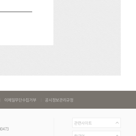
이메일무단수집거부
공시정보관리규정
관
관련사이트
00473
련
언
한국어