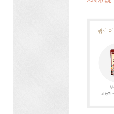
성원에 감사드립니
행사 
부
고등어조림