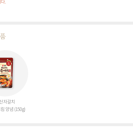
다.
제품
산자갈치
 양념 (150g)