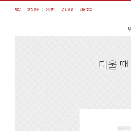
채용
고객센터
이벤트
윤리경영
배당조회
메
뉴
더울 땐