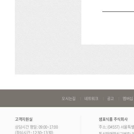
바
오시는길
네트워크
공고
멤버십
로
가
고객지원실
샘표식품 주식회사
기
상담시간 평일: 09:00~17:00
주소: (04557) 서울
링
(점심시간 : 12:30~13:30)
통신판매업신고번호: 제 