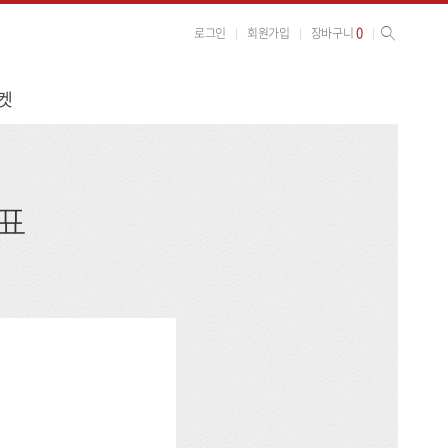
사이트 검색
검색
0
로그인
회원가입
장바구니
켓
발표