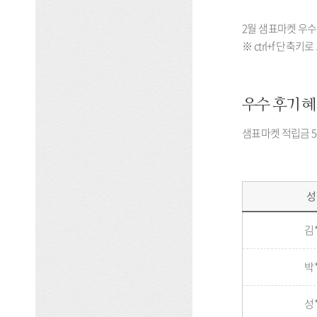
2월 샘표마켓 우
※ ctrl+f 단
우수 후기 
샘표마켓 적립금 5,0
성
샘
김
표
마
켓
박
우
수
성
후