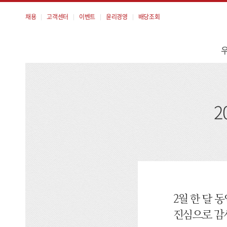
채용
고객센터
이벤트
윤리경영
배당조회
메
뉴
2
2월 한 달
진심으로 감