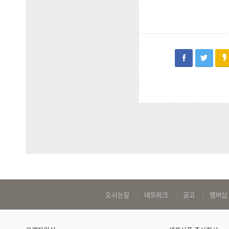
facebook
twitter
바
오시는길
네트워크
공고
멤버십
로
가