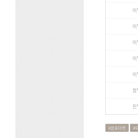
기
발
이
표
이
이
이
이
정
진
샘표마켓