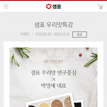
카
메뉴
사
이
검
트
샘표 우리맛특강
색
검
색
이벤트
2018.09.28 ~ 2018.10.14
종료