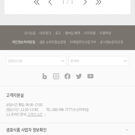
처
이
다
마
1
/
1
음
전
음
지
막
바
오시는길
네트워크
공고
멤버십 혜택
사이트맵
이용약관
로
개인정보처리방침
샘표 소비자중심경영
이메일무단수집거부
공시정보관리규정
가
기
관
언
링
관련사이트
한국어
련
어
크
사
blog
instagram
facebook
twitter
youtube
공
식
이
SNS
트
채
널
고객지원실
상담시간 평일: 09:00~17:00
(점심시간 : 12:30~13:30)
TEL: 080-996-7777 (수신자부담)
1:1 온라인 문의:
고객의 소리
샘표식품 사업자 정보확인