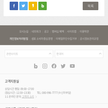
facebook
twitter
kakaostory
blog
목록
바
오시는길
네트워크
공고
멤버십 혜택
사이트맵
이용약관
로
개인정보처리방침
샘표 소비자중심경영
이메일무단수집거부
공시정보관리규정
가
기
관
언
링
관련사이트
한국어
련
어
크
사
blog
instagram
facebook
twitter
youtube
공
식
이
SNS
트
채
널
고객지원실
상담시간 평일: 09:00~17:00
(점심시간 : 12:30~13:30)
TEL: 080-996-7777 (수신자부담)
1:1 온라인 문의:
고객의 소리