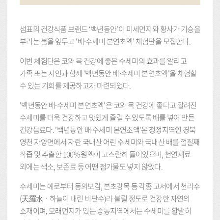
샘표의 건강식품 브랜드 ‘백년동안’이 미세먼지와 황사가 기승을
부리는 봄을 앞두고 '배∙수세미 본연초액' 체험단을 모집한다.
이번 체험단은 코와 목 건강에 좋은 수세미의 효과를 알리고
가족 또는 지인과 함께 ‘백년동안 배∙수세미 본연초액'을 체험할
수 있는 기회를 제공하고자 마련되었다.
'백년동안 배∙수세미 본연초액'은 코와 목 건강에 좋다고 알려진
수세미를 더욱 건강하고 맛있게 즐길 수 있도록 배를 넣어 만든
건강음료다. '백년동안 배∙수세미 본연초액'은 청정지역인 경북
영천 자양면에서 자란 국내산 어린 수세미와 국내산 배를 껍질째
착즙 및 추출한 100% 원액이 고스란히 들어있으며, 천연재료
외에는 색소, 보존료 등 어떤 첨가물도 넣지 않았다.
수세미는 예로부터 동의보감, 본초강목 등 각종 고서에서 천라수
(天羅水ㆍ하늘이 내린 비단수)라 불릴 정도로 건강한 자연의
소재이며, 모래먼지가 있는 중동지역에서는 수세미를 활발히