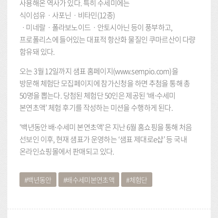
사용해온 역사가 있다. 특히 수세미에는
식이섬유ㆍ사포닌ㆍ비타민(12종)
ㆍ미네랄ㆍ폴라보노이드ㆍ안토시아닌 등이 풍부하고,
프로폴리스에 들어있는 대표적 항산화 물질인 쿠마르산이 다량
함유돼 있다.
오는 3월 12일까지 샘표 홈페이지(www.sempio.com)을
방문해 체험단 모집페이지에 참가신청을 하면 추첨을 통해 총
50명을 뽑는다. 당첨된 체험단 50인은 제공된 ‘배∙수세미
본연초액’ 체험 후기를 작성하는 미션을 수행하게 된다.
'백년동안 배∙수세미 본연초액'은 지난 6월 홈쇼핑을 통해 처음
선보인 이후, 현재 샘표가 운영하는 ‘샘표 제대로e샵’ 등 국내
온라인쇼핑몰에서 판매되고 있다.
백년동안
배수세미본연초액
체험단