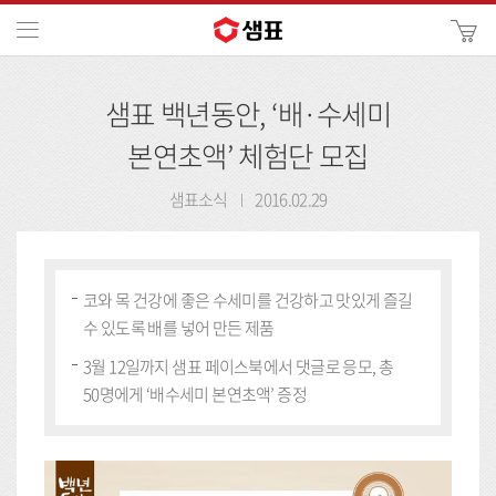
카
메뉴
사
이
검
트
샘표 백년동안, ‘배·수세미
색
검
색
본연초액’ 체험단 모집
샘표소식
2016.02.29
코와 목 건강에 좋은 수세미를 건강하고 맛있게 즐길
수 있도록 배를 넣어 만든 제품
3월 12일까지 샘표 페이스북에서 댓글로 응모, 총
50명에게 ‘배수세미 본연초액’ 증정