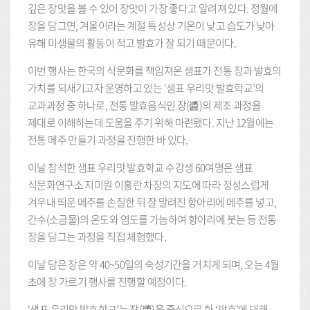
깊은 장맛을 볼 수 있어 장맛이 가장 좋다고 알려져 있다. 정월에
장을 담그면, 겨울이라는 계절 특성상 기온이 낮고 습도가 낮아
유해 미생물의 활동이 적고 발효가 잘 되기 때문이다.
이번 행사는 한국의 식문화를 책임져온 샘표가 전통 장과 발효의
가치를 되새기고자 운영하고 있는 ‘샘표 우리맛 발효학교’의
교과과정 중 하나로, 전통 발효음식인 장(醬)의 제조 과정을
제대로 이해하는데 도움을 주기 위해 마련됐다. 지난 12월에는
전통 메주 만들기 과정을 진행한 바 있다.
이날 참석한 샘표 우리맛 발효학교 수강생 60여명은 샘표
식문화연구소 지미원 이홍란 차장의 지도에 따라 정성스럽게
겨우내 띄운 메주를 손질한 뒤 잘 말려진 항아리에 메주를 넣고,
간수(소금물)의 온도와 염도를 가늠하여 항아리에 붓는 등 전통
장을 담그는 과정을 직접 체험했다.
이날 담은 장은 약 40~50일의 숙성기간을 거치게 되며, 오는 4월
초에 장 가르기 행사를 진행할 예정이다.
‘샘표 우리맛 발효학교’는 장(醬)을 중심으로 한 ‘발효’에 대해