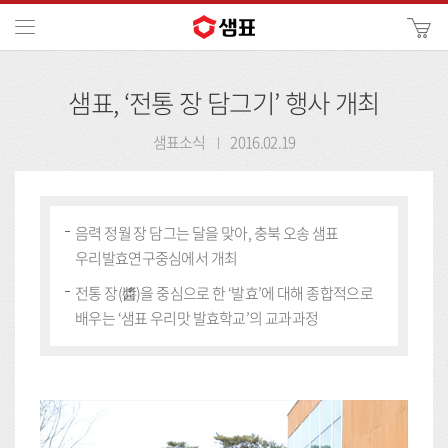
카
메뉴
사
이
검
트
샘표, ‘전통 장 담그기’ 행사 개최
색
검
색
샘표소식
2016.02.19
음력 정월 장 담그는 달을 맞아, 충북 오송 샘표
우리발효연구중심에서 개최
전통 장(醬)을 중심으로 한 ‘발효’에 대해 종합적으로
배우는 ‘샘표 우리맛 발효학교’의 교과과정