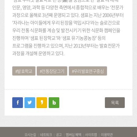
인문, 영양, 과학 등 다양한 측면에서 종합적으로 배우는 ‘전문가
과정으로 올해로 3년째 운영되고 있다. 샘표는 지난 2006년부터
'자라나는 아이들에게 우리 된장을 먹입시다'라는 슬로건으로
우리 전통 식문화를 계승 및 발전시키기 위한 식문화 캠페인을
진행하며 ‘샘표 된장학교’와 ‘샘표 유기농콩농장’ 등의
프로그램을 진행하고 있으며, 지난 2013년부터는 발효전문가
과정을 개설해 운영하고 있다.
발효학교
전통장담그기
우리발효연구중심
facebook
twitter
kakaostory
blog
목록
바
오시는길
네트워크
공고
멤버십 혜택
사이트맵
이용약관