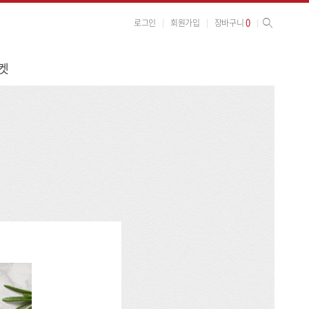
사이트 검색
검색
0
로그인
회원가입
장바구니
켓