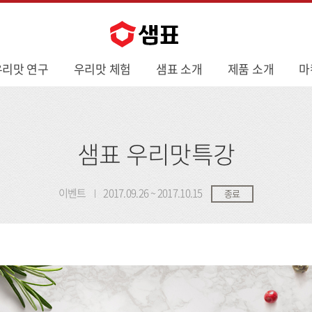
우리맛 연구
우리맛 체험
샘표 소개
제품 소개
마
샘표 우리맛특강
이벤트
2017.09.26 ~ 2017.10.15
종료