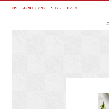
채용
고객센터
이벤트
윤리경영
배당조회
메
뉴