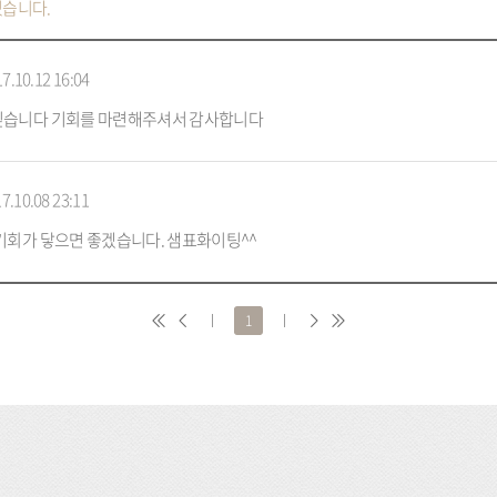
있습니다.
7.10.12 16:04
싶습니다 기회를 마련해주셔서 감사합니다
7.10.08 23:11
기회가 닿으면 좋겠습니다. 샘표화이팅^^
처
이
1
다
마
음
전
음
지
막