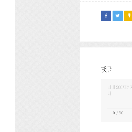
facebook
twitter
댓글
댓
글
등
록
/ 500