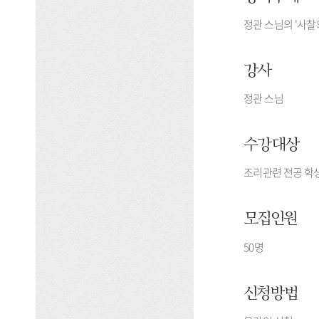
정관 스님의 '사찰
강사
정관 스님
수강대상
조리관련 전공 학
모집인원
50명
신청방법