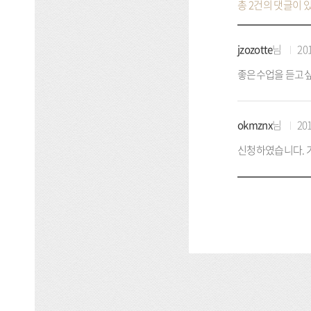
총 2건의 댓글이 
jzozotte
님
201
좋은수업을 듣고
okmznx
님
201
신청하였습니다. 