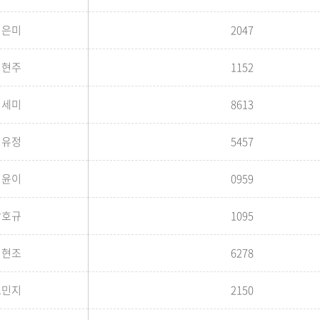
이은미
2047
이현주
1152
임세미
8613
임유정
5457
임윤이
0959
장호규
1095
정현조
6278
조민지
2150