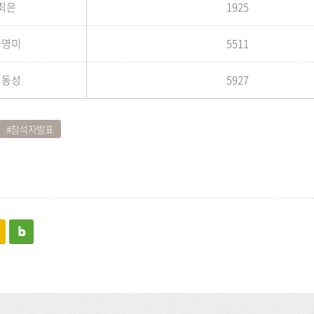
최은
1925
하영미
5511
허동성
5927
참석자발표
kakaostory
blog