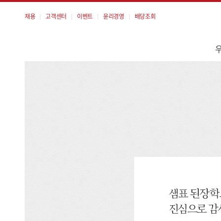
채용
고객센터
이벤트
윤리경영
배당조회
메
뉴
샘표 된장학
진심으로 감