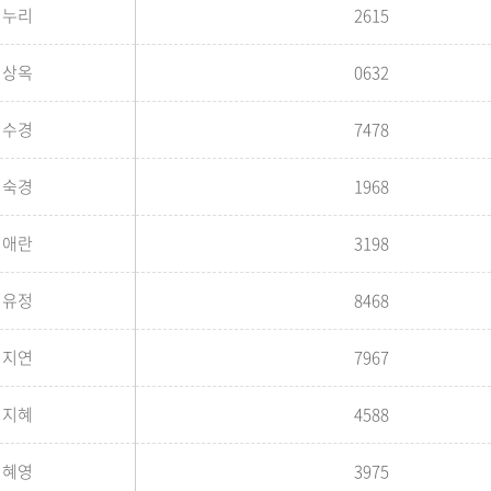
김누리
2615
김상옥
0632
김수경
7478
김숙경
1968
김애란
3198
김유정
8468
김지연
7967
김지혜
4588
김혜영
3975