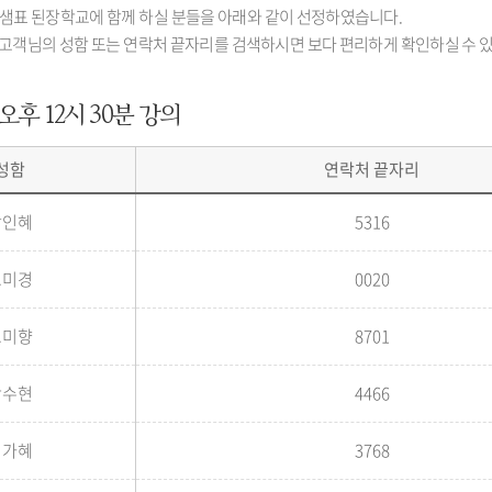
수) 샘표 된장학교에 함께 하실 분들을 아래와 같이 선정하였습니다.
축키로 고객님의 성함 또는 연락처 끝자리를 검색하시면 보다 편리하게 확인하실 수 
 오후 12시 30분 강의
성함
연락처 끝자리
강인혜
5316
고미경
0020
고미향
8701
곽수현
4466
김가혜
3768