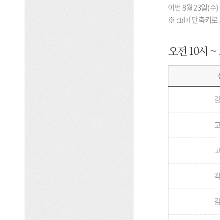
이번 8월 23일(
※ ctrl+f 단
오전 10시 ~
된
장
학
교
당
첨
자
발
표