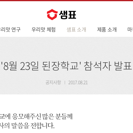
우리맛 연구
우리맛 체험
샘표 소개
제품 소개
마
'8월 23일 된장학교' 참석자 발표
공지사항
2017.08.21
교에 응모해주신 많은 분들께
사의 말씀을 전합니다.