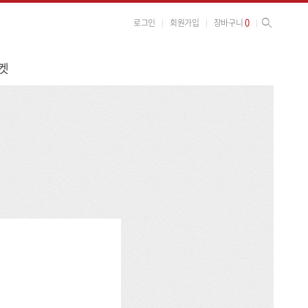
사이트 검색
검색
0
로그인
회원가입
장바구니
켓