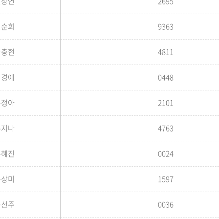
신상연
2695
신순희
9363
안충현
4811
위경애
0448
유정아
2101
유지나
4763
유혜진
0024
윤상미
1597
윤선주
0036