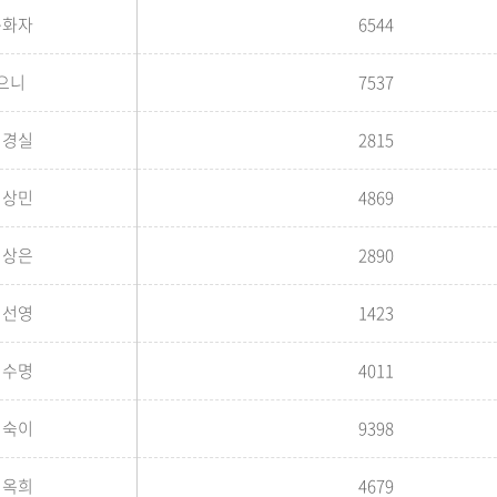
윤화자
6544
으니
7537
이경실
2815
이상민
4869
이상은
2890
이선영
1423
이수명
4011
이숙이
9398
이옥희
4679