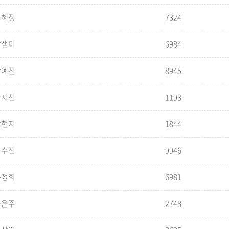
김혜정
7324
박샘이
6984
박예진
8945
박지선
1193
방현지
1844
백수진
9946
손정희
6981
송윤주
2748