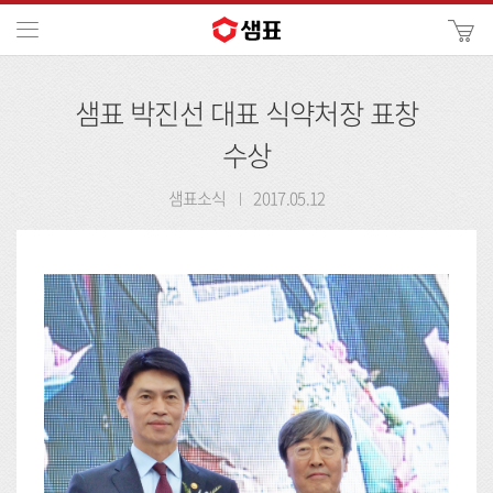
카
메뉴
사
이
검
트
샘표 박진선 대표 식약처장 표창
색
검
색
수상
샘표소식
2017.05.12