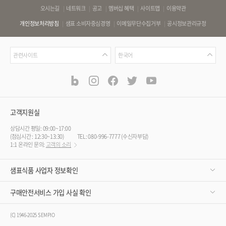
바
오시는길
네트워크
공고
멤버십 혜택
사이트맵
이용약관
로
개인정보처리방침
샘표 소비자중심경영
이메일무단수집거부
공시정보관리규정
가
기
관
언
링
관련사이트
한국어
련
어
크
사
blog
instagram
facebook
twitter
youtube
공
식
이
SNS
트
채
널
고객지원실
상담시간 평일: 09:00~17:00
(점심시간 : 12:30~13:30)
TEL: 080-996-7777 (수신자부담)
1:1 온라인 문의:
고객의 소리
샘표식품 사업자 정보확인
구매안전서비스 가입 사실 확인
(C) 1946-2025 SEMPIO