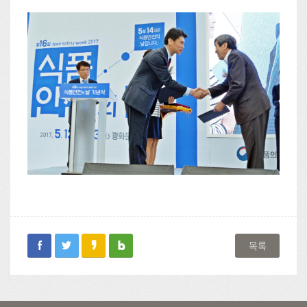
facebook
twitter
kakaostory
blog
목록