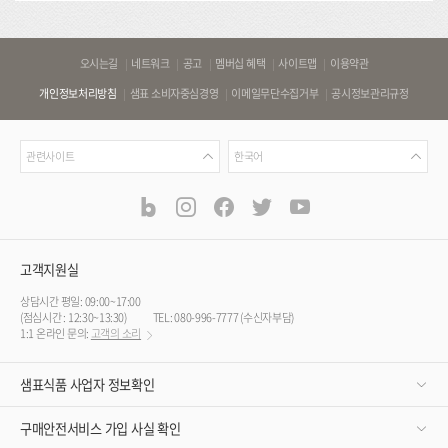
바
오시는길
네트워크
공고
멤버십 혜택
사이트맵
이용약관
로
개인정보처리방침
샘표 소비자중심경영
이메일무단수집거부
공시정보관리규정
가
기
관
언
링
관련사이트
한국어
련
어
크
사
blog
instagram
facebook
twitter
youtube
공
식
이
SNS
트
채
널
고객지원실
상담시간 평일: 09:00~17:00
(점심시간 : 12:30~13:30)
TEL: 080-996-7777 (수신자부담)
1:1 온라인 문의:
고객의 소리
샘표식품 사업자 정보확인
구매안전서비스 가입 사실 확인