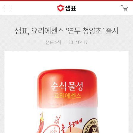
카
메뉴
사
이
검
트
샘표, 요리에센스 ‘연두 청양초’ 출시
색
검
색
샘표소식
2017.04.17