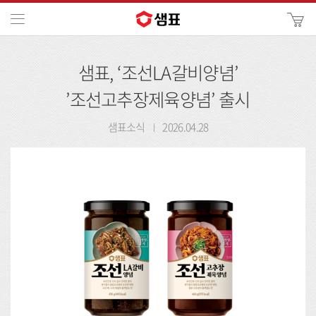
카
메뉴
사
이
검
트
샘표, ‘조선LA갈비양념’
색
검
색
’조선고추장제육양념’ 출시
샘표소식
2026.04.28