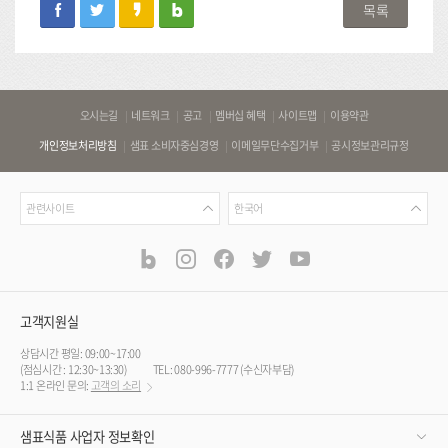
facebook
twitter
kakaostory
blog
목록
바
오시는길
네트워크
공고
멤버십 혜택
사이트맵
이용약관
로
개인정보처리방침
샘표 소비자중심경영
이메일무단수집거부
공시정보관리규정
가
기
관
언
링
관련사이트
한국어
련
어
크
사
blog
instagram
facebook
twitter
youtube
공
식
이
SNS
트
채
널
고객지원실
상담시간 평일: 09:00~17:00
(점심시간 : 12:30~13:30)
TEL: 080-996-7777 (수신자부담)
1:1 온라인 문의:
고객의 소리
샘표식품 사업자 정보확인