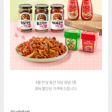
4월 한 달 동안 저당 양념 7종
30% 할인된 가격에 드립니다.