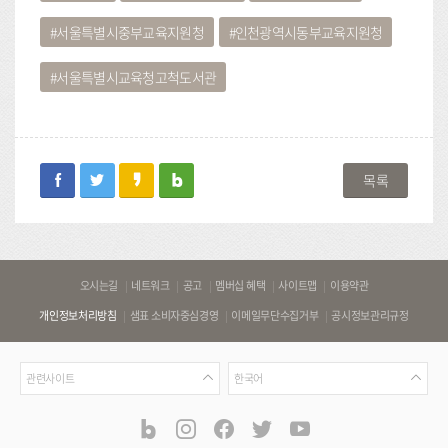
서울특별시중부교육지원청
인천광역시동부교육지원청
서울특별시교육청고척도서관
facebook
twitter
kakaostory
blog
목록
바
오시는길
네트워크
공고
멤버십 혜택
사이트맵
이용약관
로
개인정보처리방침
샘표 소비자중심경영
이메일무단수집거부
공시정보관리규정
가
기
관
언
링
관련사이트
한국어
련
어
크
사
blog
instagram
facebook
twitter
youtube
공
식
이