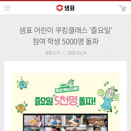
카
메뉴
사
이
검
트
샘표 어린이 쿠킹클래스 '즐요일'
색
검
색
참여 학생 5000명 돌파
샘표소식
2026.03.24