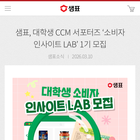
카
메뉴
사
이
검
트
샘표, 대학생 CCM 서포터즈 ‘소비자
색
검
색
인사이트 LAB’ 1기 모집
샘표소식
2026.03.10