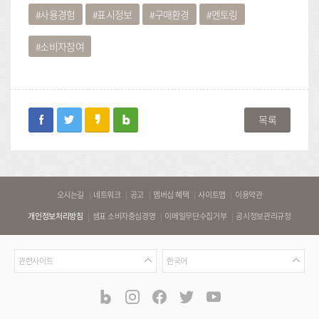
사용경험
표시정보
구매환경
멘토링
소비자참여
facebook
twitter
kakaostory
blog
목록
바
오시는길
네트워크
공고
멤버십 혜택
사이트맵
이용약관
로
개인정보처리방침
샘표 소비자중심경영
이메일무단수집거부
공시정보관리규정
가
기
관
언
링
관련사이트
한국어
련
어
크
사
blog
instagram
facebook
twitter
youtube
공
식
이
SNS