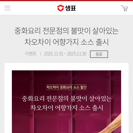
카
메뉴
사
이
검
트
중화요리 전문점의 불맛이 살아있는
색
검
색
차오차이 어향가지 소스 출시
이벤트
2025.11.01 ~ 2025.11.30
종료