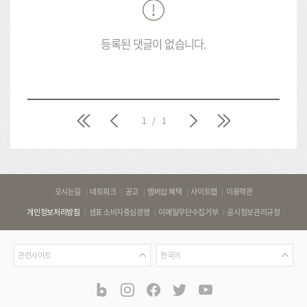
등록된 댓글이 없습니다.
처
이
다
마
1
/
1
음
전
음
지
막
바
오시는길
네트워크
공고
멤버십 혜택
사이트맵
이용약관
로
개인정보처리방침
샘표 소비자중심경영
이메일무단수집거부
공시정보관리규정
가
기
관
언
링
관련사이트
한국어
련
어
크
사
blog
instagram
facebook
twitter
youtube
공
식
이