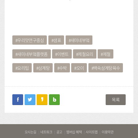
우리맛연구중심
샘표
새미네부엌
새미네부엌플랫폼
이벤트
제철요리
제철
요리팁
삼계탕
수박
오이
백숙삼계탕육수
facebook
twitter
kakaostory
blog
목록
바
오시는길
네트워크
공고
멤버십 혜택
사이트맵
이용약관