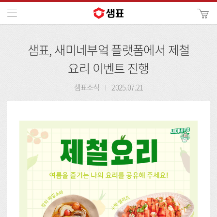
카
메뉴
사
이
검
트
샘표, 새미네부엌 플랫폼에서 제철
색
검
색
요리 이벤트 진행
샘표소식
2025.07.21