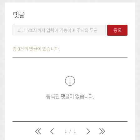
댓글
댓
등록
글
등
록
총 0건의 댓글이 있습니다.
등록된 댓글이 없습니다.
처
이
다
마
1
/
1
음
전
음
지