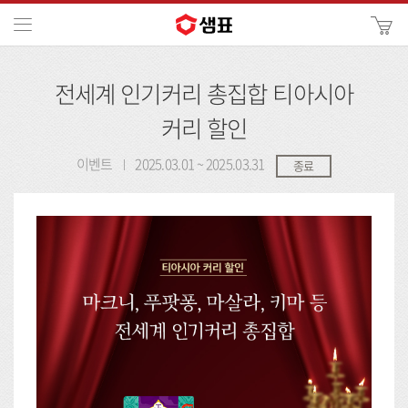
카
메뉴
사
이
검
트
전세계 인기커리 총집합 티아시아
색
검
색
커리 할인
이벤트
2025.03.01 ~ 2025.03.31
종료