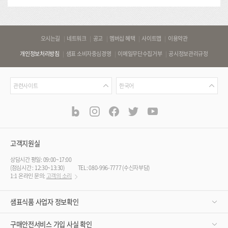
막
바
오시는길
네트워크
공고
멤버십 혜택
사이트맵
이용약관
로
개인정보처리방침
샘표 소비자중심경영
이메일무단수집거부
공시정보관리규정
가
기
관
언
링
관련사이트
한국어
련
어
크
사
blog
instagram
facebook
twitter
youtube
공
식
이
SNS
트
채
널
고객지원실
상담시간 평일: 09:00~17:00
(점심시간 : 12:30~13:30)
TEL: 080-996-7777 (수신자부담)
1:1 온라인 문의:
고객의 소리
샘표식품 사업자 정보확인
구매안전서비스 가입 사실 확인