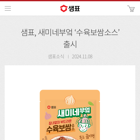
카
메뉴
사
이
검
트
샘표, 새미네부엌 ‘수육보쌈소스’
색
검
색
출시
샘표소식
2024.11.08