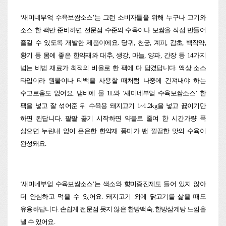
‘
새미네부엌 수육보쌈소스’는 그런 소비자들을 위해 누구나 고기와
소스 한 팩만 준비하면 전문점 수준의 수육이나 보쌈을 직접 만들어
즐길 수 있도록 개발한 제품이에요. 당귀, 천궁, 계피, 감초, 백작약,
황기 등 몸에 좋은 한약재와 대추, 생강, 마늘, 양파, 간장 등 14가지
넘는 비법 재료가 최적의 비율로 한 팩에 다 담겼답니다. 액상 소스
타입이라 원물이나 티백을 사용할 때처럼 나중에 건져내야 하는
수고로움도 없어요. 냄비에 물 1L와 ‘새미네부엌 수육보쌈소스’ 한
팩을 넣고 잘 섞어준 뒤 수육용 돼지고기 1~1.2kg을 넣고 끓이기만
하면 된답니다. 팔팔 끓기 시작하면 약불로 줄여 한 시간가량 푹
삶으면 누린내 없이 은은한 한약재 풍미가 밴 깔끔한 맛의 수육이
완성돼요.
‘
새미네부엌 수육보쌈소스’는 색소와 향미증진제도 들어 있지 않아
더 안심하고 먹을 수 있어요. 돼지고기 외에 닭고기를 삶을 때도
유용하답니다. 손쉽게 전문점 못지 않은 한방백숙, 한방삼계탕 느낌을
낼 수 있어요.