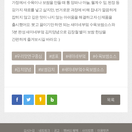
가정에서 수육이나 보쌈을 만들 때 통 양파나 마늘, 월계수 잎, 된장 등
갖가지 재료를 넣고 삶지만, 번거로운 과정에 비해 잡내가 깔끔하게
잡히지 않고 깊은 맛이 나지 않는 아쉬움을 해결하고자 신제품을
출시했어요. 붓고 끓이기만 하면 되는 새미네부엌 수육보쌈소스와
5분 완성 새미네부엌 김치양념으로 김장철 별미 보쌈 한상을
간편하게 즐겨보시길 바라요 :)
우리맛연구중심
샘표
새미네부엌
수육보쌈소스
김치양념
보쌈김치
새미네부엌수육보쌈소스
facebook
twitter
kakaostory
blog
목록
바
오시는길
네트워크
공고
멤버십 혜택
사이트맵
이용약관