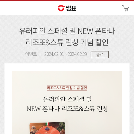
카
메뉴
사
이
검
트
유러피안 스페셜 밀 NEW 폰타나
색
검
색
리조또&스튜 런칭 기념 할인
이벤트
2024.02.01 ~ 2024.02.29
종료