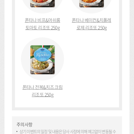
폰타나 비프&머쉬룸
폰타나 베이컨&치폴레
토마토 리조또 250g
로제 리조또 250g
폰타나 전복&치즈 크림
리조또 250g
주의사항
상기 이벤트의 일정 및 내용은 당사 사정에 의해 예고없이 변동될 수