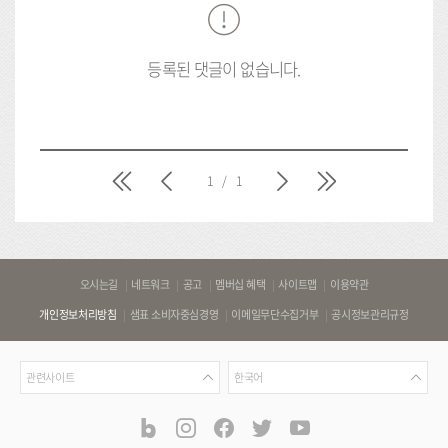
등록된 댓글이 없습니다.
처
이
다
마
1
/
1
음
전
음
지
막
바
오시는길
네트워크
공고
멤버십 혜택
사이트맵
이용약관
로
개인정보처리방침
샘표 소비자중심경영
이메일무단수집거부
공시정보관리규정
가
기
관
언
링
관련사이트
한국어
련
어
크
사
blog
instagram
facebook
twitter
youtube
공
식
이