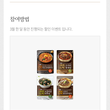
참여방법
3월 한 달 동안 진행되는 할인 이벤트 입니다.