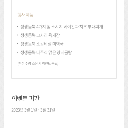
행사 제품
생생듬뿍 4가지 햄 소시지 베이컨과 치즈 부대찌개
생생듬뿍 고사리 육개장
생생듬뿍 소갈비살 미역국
생생듬뿍 나주식 맑은 양지곰탕
(한정 수량 소진 시 이벤트 종료)
이벤트 기간
2023년 3월 1일 ~ 3월 31일