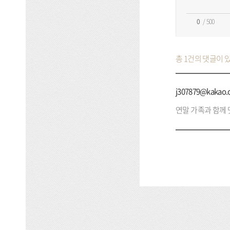
/ 500
총 1건의 댓글이 
j307879@kakao
연말 가족과 함께