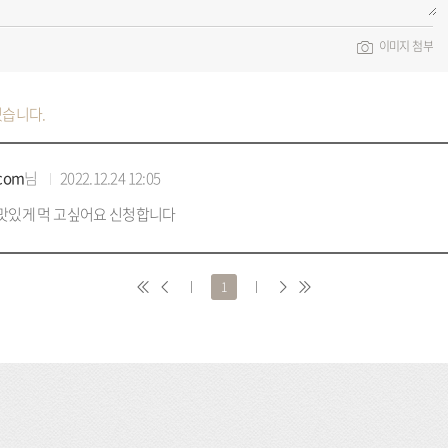
이미지 첨부
있습니다.
.com
님
2022.12.24 12:05
 맛있게 먹 고싶어요 신청합니다
처
이
1
다
마
음
전
음
지
막