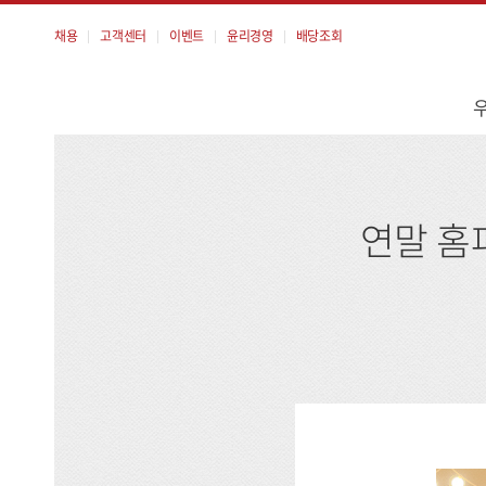
채용
고객센터
이벤트
윤리경영
배당조회
메
뉴
연말 홈