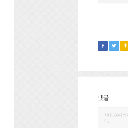
facebook
twitter
댓글
댓
글
등
록