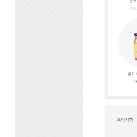
폰타
스
폰타
주의사항