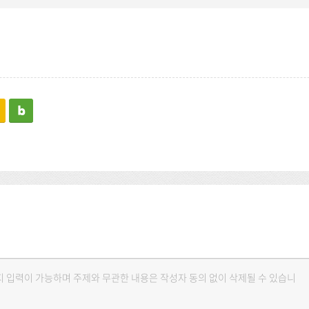
kakaostory
blog