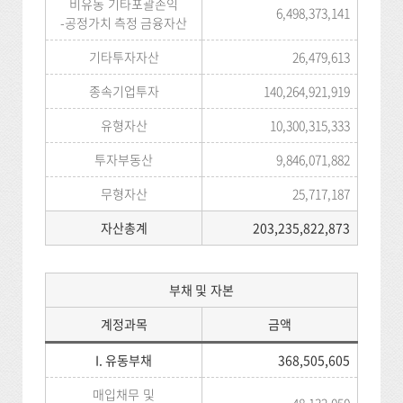
비유동 기타포괄손익
6,498,373,141
-공정가치 측정 금융자산
기타투자자산
26,479,613
종속기업투자
140,264,921,919
유형자산
10,300,315,333
투자부동산
9,846,071,882
무형자산
25,717,187
자산총계
203,235,822,873
부채 및 자본
계정과목
금액
I. 유동부채
368,505,605
매입채무 및
48,132,050