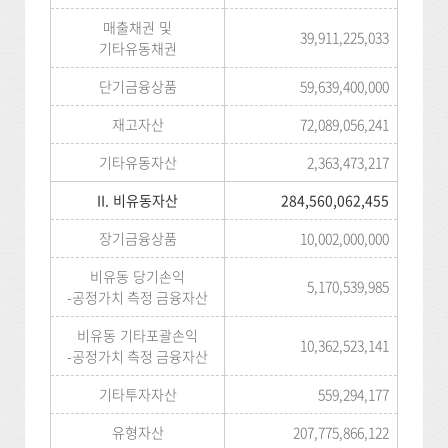
매출채권 및
39,911,225,033
기타유동채권
단기금융상품
59,639,400,000
재고자산
72,089,056,241
기타유동자산
2,363,473,217
II. 비유동자산
284,560,062,455
장기금융상품
10,002,000,000
비유동 당기손익
5,170,539,985
-공정가치 측정 금융자산
비유동 기타포괄손익
10,362,523,141
-공정가치 측정 금융자산
기타투자자산
559,294,177
유형자산
207,775,866,122