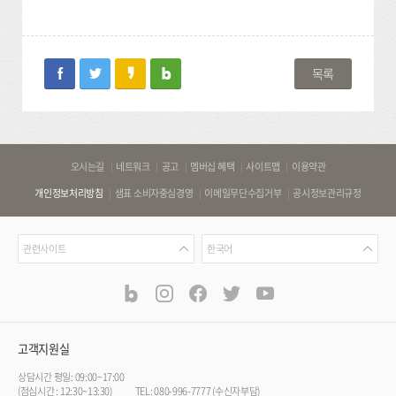
facebook
twitter
kakaostory
blog
목록
바
오시는길
네트워크
공고
멤버십 혜택
사이트맵
이용약관
로
개인정보처리방침
샘표 소비자중심경영
이메일무단수집거부
공시정보관리규정
가
기
관
언
링
관련사이트
한국어
련
어
크
사
blog
instagram
facebook
twitter
youtube
공
식
이
SNS
트
채
널
고객지원실
상담시간 평일: 09:00~17:00
(점심시간 : 12:30~13:30)
TEL: 080-996-7777 (수신자부담)