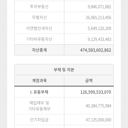
투자부동산
9,846,071,882
무형자산
26,065,213,456
이연법인세자산
5,649,120,209
기타비유동자산
9,129,433,483
자산총계
474,583,602,862
부채 및 자본
계정과목
금액
I. 유동부채
126,599,533,070
매입채무 및
40,384,775,984
기타유동채무
단기차입금
47,135,000,000