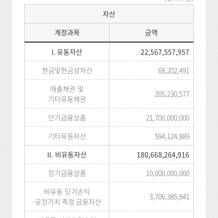
자산
계정과목
금액
I. 유동자산
22,567,557,957
현금및현금성자산
68,202,491
매출채권 및
205,230,577
기타유동채권
단기금융상품
21,700,000,000
기타유동자산
594,124,889
II. 비유동자산
180,668,264,916
장기금융상품
10,000,000,000
비유동 당기손익
3,706,385,841
-공정가치 측정 금융자산