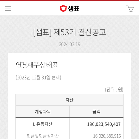
카
메뉴
사
이
검
트
[샘표] 제53기 결산공고
색
검
색
2024.03.19
연결재무상태표
(2023년 12월 31일 현재)
(단위 : 원)
자산
계정과목
금액
I. 유동자산
190,023,540,407
현금및현금성자산
16,020,385,916