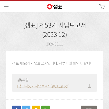
카
메뉴
사
이
검
트
[샘표] 제53기 사업보고서
색
검
색
(2023.12)
2024.03.11
샘표 제53기 사업보고서입니다. 첨부파일 확인 바랍니다.
첨부파일
[샘표]제53기 사업보고서(2023.12).pdf
facebook
twitter
kakaostory
blog