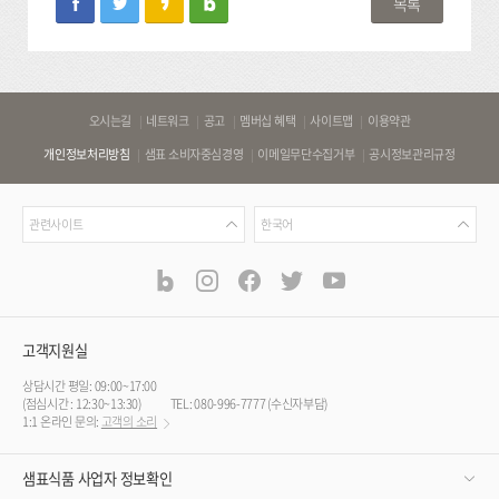
목록
바
오시는길
네트워크
공고
멤버십 혜택
사이트맵
이용약관
로
개인정보처리방침
샘표 소비자중심경영
이메일무단수집거부
공시정보관리규정
가
기
관
언
링
관련사이트
한국어
련
어
크
사
blog
instagram
facebook
twitter
youtube
공
식
이
SNS
트
채
널
고객지원실
상담시간 평일: 09:00~17:00
(점심시간 : 12:30~13:30)
TEL: 080-996-7777 (수신자부담)
1:1 온라인 문의:
고객의 소리
샘표식품 사업자 정보확인