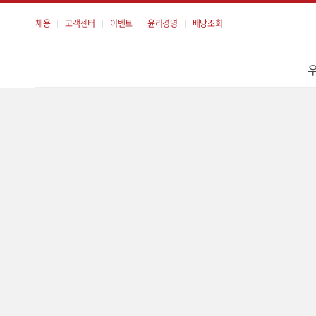
채용
고객센터
이벤트
윤리경영
배당조회
메
뉴