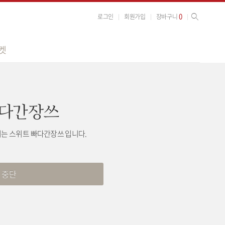
사이트 검색
검색
0
로그인
회원가입
장바구니
켓
빠다간장쓰
는 스위트 빠다간장쓰 입니다.
 중단