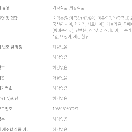
 유형
기타식품 (튀김식품)
명 및 함량
소맥분(밀:미국산) 47.49%, 마른오징어(중국산) 
국산(러시아, 헝가리, 세르비아)], 카놀라유, 옥
(향미증진제), 난백분, 효소처리스테비아, 고춧
*밀, 오징어, 계란 함유
 번호 및 명칭
해당없음
해당없음
번호
해당없음
기관
해당없음
허가번호
해당없음
소(T.N)함량
해당없음
보고번호
1986050600263
성분
해당없음
 재조합 식품 여부
해당없음