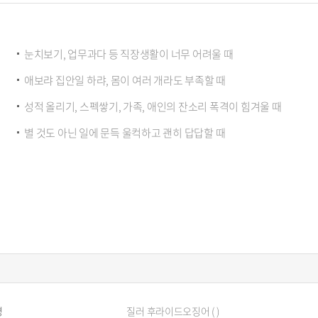
눈치보기, 업무과다 등 직장생활이 너무 어려울 때
애보랴 집안일 하랴, 몸이 여러 개라도 부족할 때
성적 올리기, 스펙쌓기, 가족, 애인의 잔소리 폭격이 힘겨울 때
별 것도 아닌 일에 문득 울컥하고 괜히 답답할 때
명
질러 후라이드오징어 ( )