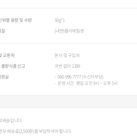
단위별 용량 및 수량
30g*1
재질
(내면)폴리에틸렌
및 교환처
본사 및 구입처
ㆍ불량식품 신고
국번 없이 1399
지원실
080-996-7777 (수신자부담)
운영 시간: 평일 오전 9시 ~ 오후 5시
무료배송입니다.
경우 배송료(2,500원)를 부담하셔야 합니다.