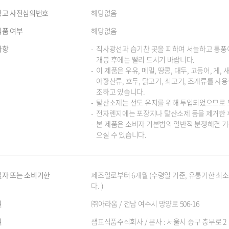
광고 사전심의번호
해당없음
품 여부
해당없음
사항
직사광선과 습기찬 곳을 피하여 서늘하고 통풍
개봉 후에는 빨리 드시기 바랍니다.
이 제품은 우유, 메밀, 땅콩, 대두, 고등어, 게, 
아황산류, 호두, 닭고기, 쇠고기, 조개류를 사
조하고 있습니다.
탈산소제는 선도 유지를 위해 투입되었으므로 
전자렌지에는 포장지나 탈산소제 등을 제거한 
본 제품은 소비자 기본법의 일반적 분쟁해결 기준
으실 수 있습니다.
자 또는 소비기한
제조일로부터 6개월 (수령일 기준, 유통기한 최
다. )
원
㈜아라움 / 전남 여수시 망양로 506-16
원
샘표식품주식회사 / 본사 : 서울시 중구 충무로 2