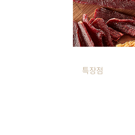
품
정
보
특장점