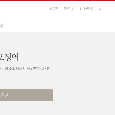
사이트 검색
검색
0
로그인
회원가입
장바구니
켓
오징어
튀김의 조합으로 더욱 담백하고 재미
 중단