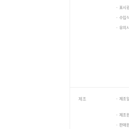
표시
수입식
유의
제조
제조일
제조
판매