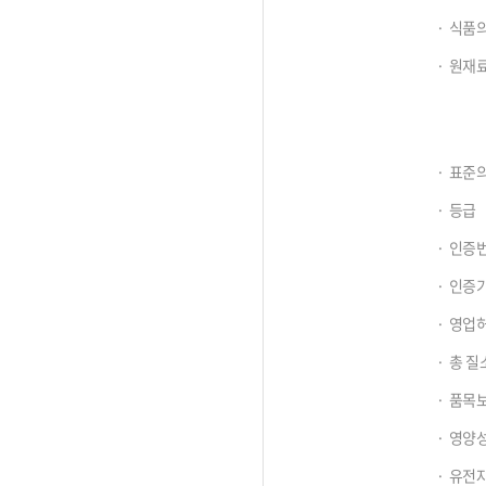
보
식품의
원재료
표준의
등급
인증
인증
영업
총 질
품목
영양
유전자