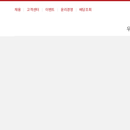
채용
고객센터
이벤트
윤리경영
배당조회
메
뉴