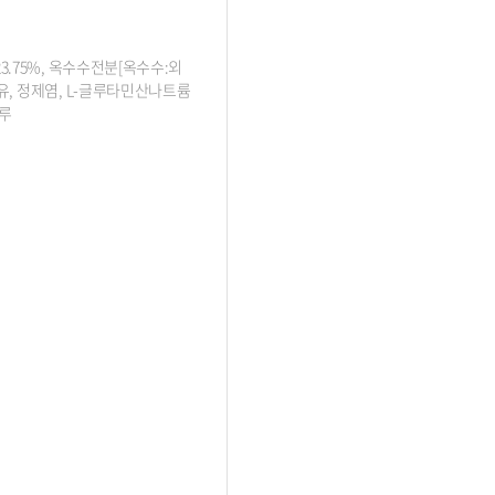
23.75%, 옥수수전분[옥수수:외
배유, 정제염, L-글루타민산나트륨
가루